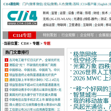
C114通信网：
门户
(
微博
微信
)
论坛
(
微博
)
人才
(
微博
)
百科
|
C114客户端
|
English
|
新闻
|
监管
|
运营
|
设备
|
终端
|
铁塔
|
财经
|
技术
|
无线 (3G-LTE-WLAN)
|
光通信 (线缆-器件)
|
测试
|
虚拟运营
|
物联网
|
卫星通信
|
互联网
|
企业网
|
移动
C114
专题
特别策划
|
行业观察
|
企业特写
|
会展报
·当前位置：
C114
>
专题
>
专题
热门文章排行
极简网络——邮
低空经济——邮
古河电工砸千亿日元扩产，全球光纤光
光萦万象 四
缆产能竞赛全面打响
港股迎“光”！不缺钱的光模块厂商图
啥？
中国移动、中国东航、中国商飞、中兴
2026世界人
通讯签署5G-ATG四方合作协议
领益智造终止收购富通嘉善光纤资产
2026 MWC 上
通鼎互联上半年预计净利1.7亿-2.4亿元
光通信量价齐升助推扭亏
领益智造拟不超40亿元收购富通嘉善光
“移”个好网的
纤资产
中国移动携手中兴通讯以差异化服务+无
智慧城市——邮
线AI助力网速“起飞”
美国光纤龙头康宁创下历史最大跌幅
我的移动故事
中国电信云智手机正式上市 解锁全场景
云端智慧生活娱乐新体验
烽火通信5亿元收购藤仓烽火剩余60%股
风起光通信，
权，实现光棒产能全资控股
工信部公布2025年AI应用典型案例：三