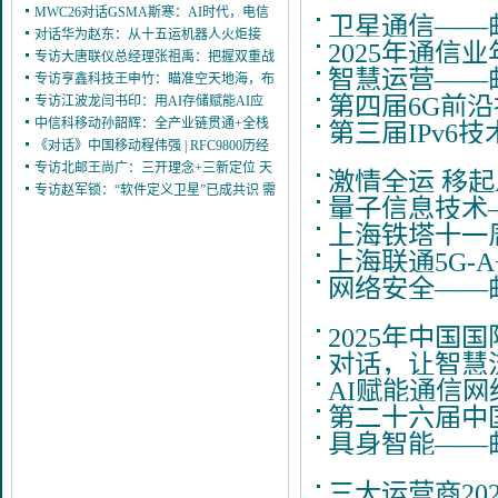
牢AI时代互联底座
MWC26对话GSMA斯寒：AI时代，电信
3/5
卫星通信——邮
运营商的价值不可替代
对话华为赵东：从十五运机器人火炬接
3/4
2025年通信
力，看5G-A如何点亮智能社会
专访大唐联仪总经理张祖禹：把握双重战
11/6
智慧运营——邮
略机遇，实现跨越式增长
专访亨鑫科技王申竹：瞄准空天地海，布
9/30
第四届6G前
局卫星互联网赛道
专访江波龙闫书印：用AI存储赋能AI应
9/27
用
中信科移动孙韶辉：全产业链贯通+全栈
9/26
第三届IPv6
自主可控 构建空天地一体化能力底座
《对话》中国移动程伟强 | RFC9800历经
9/2
风雨 终见彩虹！
专访北邮王尚广：三开理念+三新定位 天
7/21
激情全运 移起
算星座“让卫星成为带翅膀的计算机”
专访赵军锁：“软件定义卫星”已成共识 需
4/24
量子信息技术—
推动全球共享星座建设
3/14
上海铁塔十一
上海联通5G-
网络安全——邮
2025年中国
对话，让智慧
AI赋能通信网
第二十六届中
具身智能——邮
三大运营商20