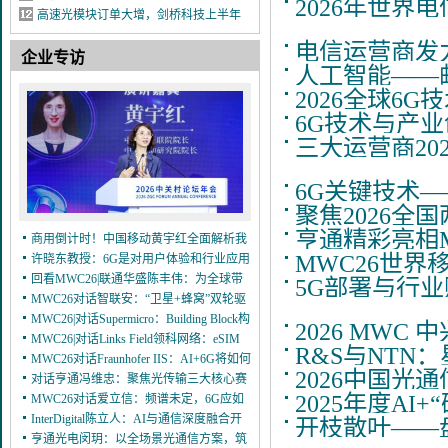
2026年世界
大运营商24项入选，移动15项居首
高速光模块订单大增，剑桥科技上半年
净利润同比增长156.65%至197.18%
电信运营商发力
企业专访
人工智能——邮
2026全球6
6G技术与产
三大运营商20
6G关键技术—
聚焦2026全
亨通精彩亮相
商用倒计时！中国移动黄宇红全面解析我
MWC26世界
国6G产业最新进展
许晓东教授：6G是对用户体验和行业应用
3/28
的全方位拓展
回看MWC26|联通华盛陈丰伟：为全球带
3/28
5G部署与行业
来eSIM“中国方案”
MWC26对话智联安：“卫星+蜂窝”双轮驱
3/21
动，引领NTN芯片创新浪潮
MWC26|对话Supermicro：Building Block构
3/16
2026 MWC
筑AI基础设施新范式
MWC26|对话Links Field领科网络：eSIM
3/12
R&S与NTN
爆发前夜，中国力量支撑全球连接新纪元
MWC26对话Fraunhofer IIS：AI+6G将如何
2026中国光
打造新一代移动音频体验
对话亨通冯维忠：聚焦光传输三大核心赛
3/11
3/9
2025年度AI+
道，助力全球运营商拥抱AI时代
MWC26对话爱立信：频谱未定，6G应如
3/7
何起步？
InterDigital陈立人：AI与通信深度融合开
3/6
开枝散叶——
启智能新纪元
亨通光电闵玥：以全场景光通信方案，筑
3/5