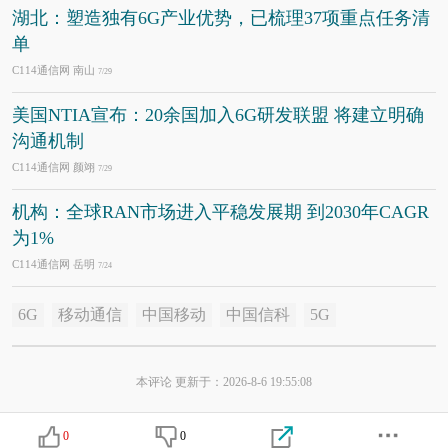
湖北：塑造独有6G产业优势，已梳理37项重点任务清
单
C114通信网 南山
7/29
美国NTIA宣布：20余国加入6G研发联盟 将建立明确
沟通机制
C114通信网 颜翊
7/29
机构：全球RAN市场进入平稳发展期 到2030年CAGR
为1%
C114通信网 岳明
7/24
6G
移动通信
中国移动
中国信科
5G
本评论 更新于：2026-8-6 19:55:08
0
0