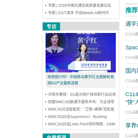
专题 | 2026中国光通信高质量发展论坛
推荐
专题 | 5G六周年 开启Mobile AI新时代
通宇
专访
C114
Sp
C114
国内
商用倒计时！中国移动黄宇红全面解析我
C114
国6G产业最新进展
C11
许晓东教授：6G是对用户体验和行业应用
“快
的全方位拓展
回看MWC26|联通华盛陈丰伟：为全球带
来eSIM“中国方案”
MWC26对话智联安：“卫星+蜂窝”双轮驱
C114
动，引领NTN芯片创新浪潮
MWC26|对话Supermicro：Building
Block构筑AI基础设施新范式
MWC26|对话Links Field领科网络：eSIM
享界
爆发前夜，中国力量支撑全球连接新纪元
C114
会展报道