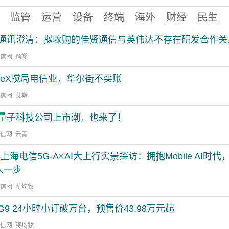
监管
运营
设备
终端
海外
财经
民生
通讯澄清：拟收购的佳贤通信与英伟达不存在研发合作关
通信网 颜翊
aceX搅局电信业，华尔街不买账
通信网 艾斯
量子科技公司上市潮，也来了！
通信网 云青
4上海电信5G-A×AI大上行实景探访：拥抱Mobile AI时代
”人一步
通信网 蒋均牧
G9 24小时小订破万台，预售价43.98万元起
通信网 蒋均牧