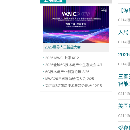
【深
C114
入局
C114
2026世界人工智能大会
20
2026 MWC 上海
6/12
C114
2026全球6G技术与产业生态大会
4/7
6G技术与产业创新论坛
3/26
三家
MWC26世界移动通信大会
2/25
智能
第四届6G前沿技术与趋势论坛
12/15
C114
美国
C114
受存