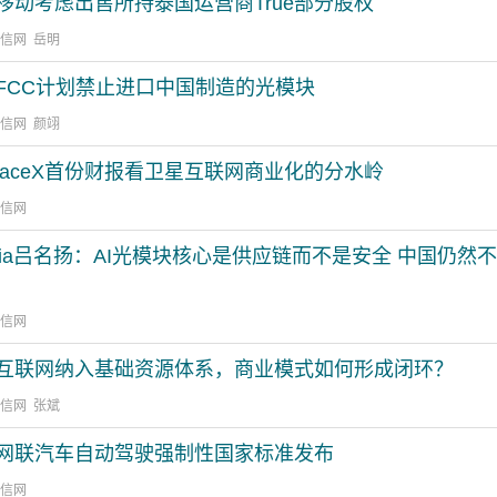
移动考虑出售所持泰国运营商True部分股权
通信网 岳明
FCC计划禁止进口中国制造的光模块
通信网 颜翊
paceX首份财报看卫星互联网商业化的分水岭
通信网
dia吕名扬：AI光模块核心是供应链而不是安全 中国仍然
通信网
互联网纳入基础资源体系，商业模式如何形成闭环？
通信网 张斌
网联汽车自动驾驶强制性国家标准发布
通信网