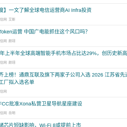
度】一文了解全球电信运营商AI Infra投资
通信网 艾斯
Token运营 中国广电能抓住这个风口吗？
通信网 颜翊
26年上半年全球高端智能手机市场占比达29%，创历史新
通信网 颜翊
齐上榜！通鼎互联及旗下两家子公司入选 2026 江苏省先
工厂拟入选名单
通信网
FCC批准Xona私营卫星导航星座建设
通信网 岳明
储芯片短缺影响，Wi-Fi 8或提前上市