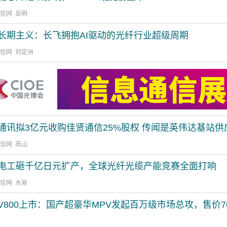
通信网 岳明
长期主义：长飞拥抱AI驱动的光纤行业超级周期
通信网 刘定洲
通讯拟3亿元收购佳贤通信25%股权 传闻是英伟达基站供
通信网 南山
电工砸千亿日元扩产，全球光纤光缆产能竞赛全面打响
通信网 水易
V800上市：国产超豪华MPV发起百万级市场总攻，售价76