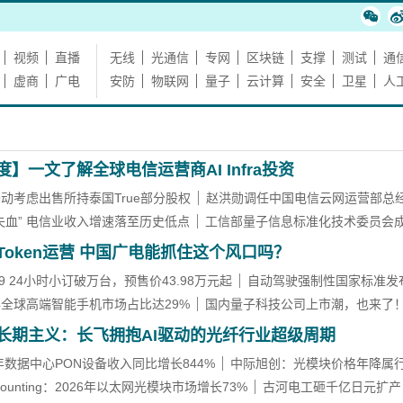
视频
直播
无线
光通信
专网
区块链
支撑
测试
通
虚商
广电
安防
物联网
量子
云计算
安全
卫星
人
度】一文了解全球电信运营商AI Infra投资
动考虑出售所持泰国True部分股权
赵洪勋调任中国电信云网运营部总
失血” 电信业收入增速落至历史低点
工信部量子信息标准化技术委员会
Token运营 中国广电能抓住这个风口吗？
9 24小时小订破万台，预售价43.98万元起
自动驾驶强制性国家标准发
全球高端智能手机市场占比达29%
国内量子科技公司上市潮，也来了
周年:十年奋进 善建不拔
【专题报道】上海铁塔十一周年
长期主义：长飞拥抱AI驱动的光纤行业超级周期
6年数据中心PON设备收入同比增长844%
中际旭创：光模块价格年降属
tCounting：2026年以太网光模块市场增长73%
古河电工砸千亿日元扩产