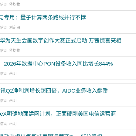
通信网 蒋均牧
与专用：量子计算两条路线并行不悖
通信网 刘定洲
26华为天生会画数字创作大赛正式启动 万茜惊喜亮相
通信网 蒋均牧
：2026年数据中心PON设备收入同比增长844%
通信网 岳明
电讯Q2净利润增长超四倍，AIDC业务收入翻番
通信网 岳明
aceX明确地面建网计划，正面硬刚美国电信运营商
通信网 岳明