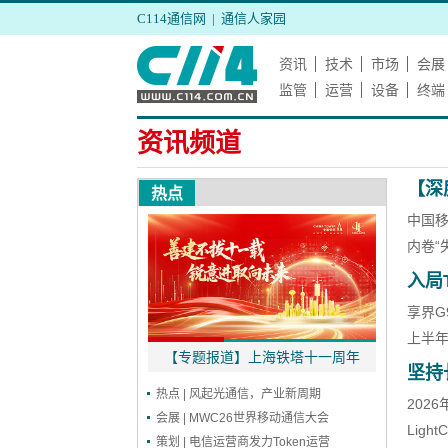
C114通信网
|
通信人家园
资讯
技术
市场
会展
监管
运营
设备
终端
资讯频道
【深
热点
中国移
内卷“
入局
享界G
上半年
道】上海铁塔十一周年
上海联通5G-A+AI赋能进博体验升级
上海铁塔十
坚持
热点 | 风起光通信，产业新周期
202
会展 | MWC26世界移动通信大会
例
Ligh
策划 | 电信运营商发力Token运营