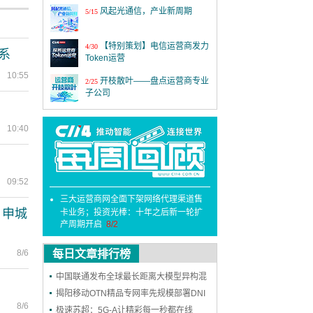
风起光通信，产业新周期
5/15
【特别策划】电信运营商发力
4/30
系
Token运营
10:55
开枝散叶——盘点运营商专业
2/25
子公司
MWC26世界移动通信大会
3/2
10:40
第四届6G前沿技术与趋势论
12/18
坛
09:52
激情全运 移起AI：5G-A全民
11/19
看全运 粤近粤精彩
三大运营商网全面下架网络代理渠道售
，申城
卡业务；投资光棒：十年之后新一轮扩
上海铁塔十一周年：善建不
11/18
产周期开启
8/2
拔十一载，锐意进取向未来
8/6
每日文章排行榜
2025年中国国际信息通信展
9/24
览会
中国联通发布全球最长距离大模型异构混
第二十六届中国国际光电博览
9/9
训成果
揭阳移动OTN精品专网率先规模部署DNI
会
8/6
保护，实现高可靠能力再升级
极速苏超：5G-A让精彩每一秒都在线