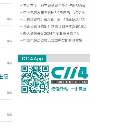
东北首个！丹东联通联合华为推出B60解
决方案，一站式护航企业网络和安防
中国电信发布全光网3.0白皮书：定义“全
8/6
光智联”，2030年能力基本达成
工信部谢存：截至6月底，5G基站达455
万个 5G用户达11.18亿户
孙正义疯狂依旧！软银计划今年部署10亿
个AI智能体
四大通信央企2024年度业绩考核全A
中国电信启动插入式微型智能机顶盒集
8/6
采：规模300万台
高
C114 App
8/6
进级
8/6
8/6