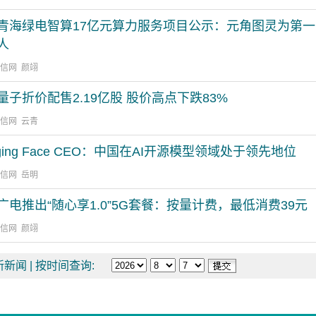
青海绿电智算17亿元算力服务项目公示：元角图灵为第
人
通信网 颜翊
量子折价配售2.19亿股 股价高点下跌83%
通信网 云青
ging Face CEO：中国在AI开源模型领域处于领先地位
通信网 岳明
广电推出“随心享1.0”5G套餐：按量计费，最低消费39元
通信网 颜翊
新闻 |
按时间查询: