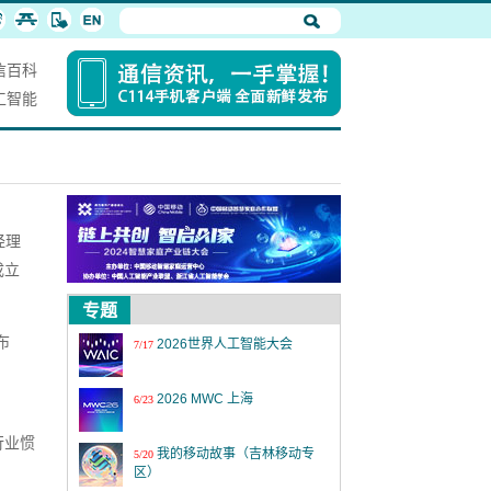
信百科
工智能
经理
成立
专题
布
2026世界人工智能大会
7/17
！
2026 MWC 上海
6/23
行业惯
我的移动故事（吉林移动专
5/20
区）