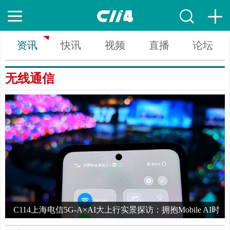
资讯
快讯
视频
直播
论坛
无线通信
代
C114上海电信5G-A×AI大上行实景探访：拥抱Mobile AI时
代，申城“快”人一步