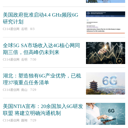
美国政府批准启动4.4 GHz频段6G
研究计划
C114通信网 岳明
8/3
全球5G SA市场收入达4G核心网同
期三倍，但高峰仍未到来
C114通信网 岳明
7/30
湖北：塑造独有6G产业优势，已梳
理37项重点任务清单
C114通信网 南山
7/29
美国NTIA宣布：20余国加入6G研发
联盟 将建立明确沟通机制
C114通信网 颜翊
7/29