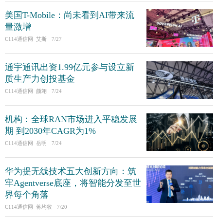
美国T-Mobile：尚未看到AI带来流
量激增
C114通信网 艾斯
7/27
通宇通讯出资1.99亿元参与设立新
质生产力创投基金
C114通信网 颜翊
7/24
机构：全球RAN市场进入平稳发展
期 到2030年CAGR为1%
C114通信网 岳明
7/24
华为提无线技术五大创新方向：筑
牢Agentverse底座，将智能分发至世
界每个角落
C114通信网 蒋均牧
7/20