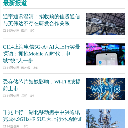
最新报道
通宇通讯澄清：拟收购的佳贤通信
与英伟达不存在研发合作关系
C114通信网 颜翊
8/7
C114上海电信5G-A×AI大上行实景
探访：拥抱Mobile AI时代，申
城“快”人一步
C114通信网 蒋均牧
8/6
受存储芯片短缺影响，Wi-Fi 8或提
前上市
C114通信网 岳明
8/6
千兆上行！湖北移动携手中兴通讯
完成4.9GHz+F SUL大上行外场验证
C114通信网
8/3