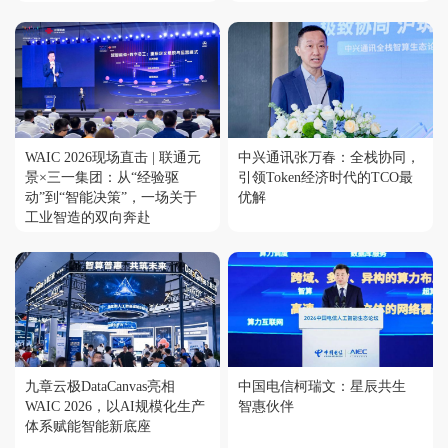
WAIC 2026现场直击 | 联通元
中兴通讯张万春：全栈协同，
景×三一集团：从“经验驱
引领Token经济时代的TCO最
动”到“智能决策”，一场关于
优解
工业智造的双向奔赴
九章云极DataCanvas亮相
中国电信柯瑞文：星辰共生
WAIC 2026，以AI规模化生产
智惠伙伴
体系赋能智能新底座