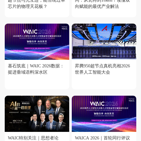
超节点与光互连，能否绕过单
同：从瓦特到Token！读懂双
芯片的物理天花板？
向赋能的最优产业解法
基石筑底｜WAIC 2026数据：
昇腾950超节点真机亮相2026
挺进垂域语料深水区
世界人工智能大会
WAIC特别关注｜思想者论
WAICA 2026｜首轮同行评议