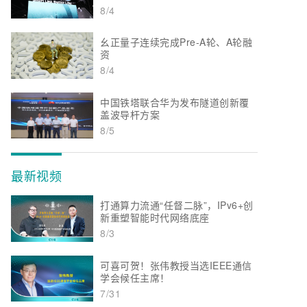
8/4
幺正量子连续完成Pre-A轮、A轮融
资
8/4
中国铁塔联合华为发布隧道创新覆
盖波导杆方案
8/5
最新视频
打通算力流通“任督二脉”，IPv6+创
新重塑智能时代网络底座
8/3
可喜可贺！张伟教授当选IEEE通信
学会候任主席！
7/31