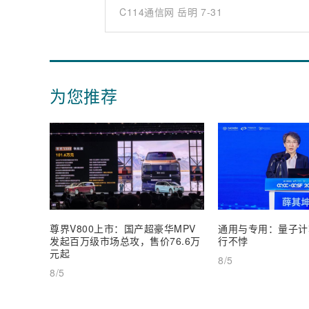
C114通信网 岳明
7-31
为您推荐
尊界V800上市：国产超豪华MPV
通用与专用：量子计
发起百万级市场总攻，售价76.6万
行不悖
元起
8/5
8/5