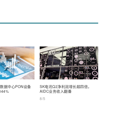
年数据中心PON设备
SK电讯Q2净利润增长超四倍，
Spac
44%
AIDC业务收入翻番
硬刚美
8/5
8/5