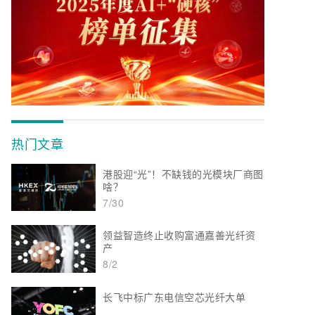
热门文章
港股迎“光”！不缺钱的光模块厂商图
啥？
7/30
领益智造终止收购富通嘉善光纤资
产
8/2
长飞中标广东电信空芯光纤大单