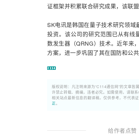
证框架并积累联合研究成果，该联盟
SK电讯是韩国在量子技术研究领域
投资。该公司的研究范围已从有线
数发生器（QRNG）技术。近年来
方案，进一步巩固了其在国防和公共
版权说明：凡注明来源为“C114通信网”的文章皆
许禁止转载、摘编，违者必究。如需使用，请联系02
相关站点最新信息的翻译稿，仅供参考，不代表
正
。
给作者点赞