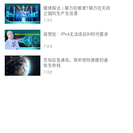
媒体探访 | 算力在哪里?算力在天府
之国的生产生活里
7/30
邬贺铨：IPv4无法适应AI时代需求
7/28
京信应急通信，筑牢抢险救援的通
信生命线
7/28