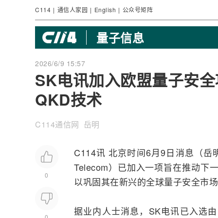
C114
|
通信人家园
|
English
|
公众号矩阵
量子信息
2026/6/9 15:57
SK电讯加入欧盟量子安全
QKD技术
C114通信网 岳明
C114讯 北京时间6月9日消息（
Telecom）已加入一项旨在推动
0
以巩固其在新兴的全球量子安全市场
据业内人士消息，SK电讯已入选由欧
0