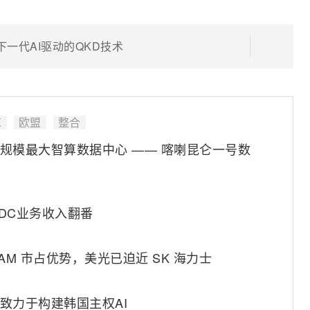
下一代AI驱动的QKD技术
K
欧盟
整合
坦规模最大智算数据中心 —— 喀喇昆仑一号数
IDC业务收入翻番
 DRAM 市占优势，美光已迫近 SK 海力士
2 致力于构建韩国主权AI