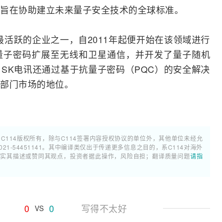
旨在协助建立未来量子安全技术的全球标准。
最活跃的企业之一，自2011年起便开始在该领域进行
量子密码扩展至无线和
卫星通信
，并开发了量子随机
，SK电讯还通过基于抗量子密码（PQC）的安全解决
部门市场的地位。
属C114版权所有，除与C114签署内容授权协议的单位外，其他单位未经允
1-54451141。其中编译类仅出于传递更多信息之目的，系C114对海外
证实其描述或赞同其观点，投资者据此操作，风险自担；翻译质量问题
请指
0
0
写得不太好
VS