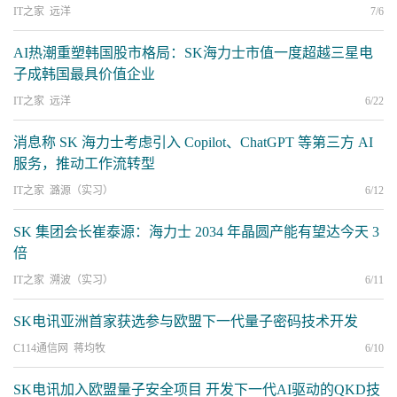
IT之家 远洋
7/6
AI热潮重塑韩国股市格局：SK海力士市值一度超越三星电
子成韩国最具价值企业
IT之家 远洋
6/22
消息称 SK 海力士考虑引入 Copilot、ChatGPT 等第三方 AI
服务，推动工作流转型
IT之家 潞源（实习）
6/12
SK 集团会长崔泰源：海力士 2034 年晶圆产能有望达今天 3
倍
IT之家 溯波（实习）
6/11
SK电讯亚洲首家获选参与欧盟下一代量子密码技术开发
C114通信网 蒋均牧
6/10
SK电讯加入欧盟量子安全项目 开发下一代AI驱动的QKD技