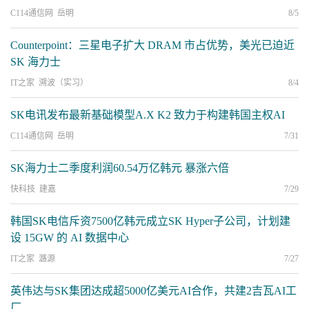
C114通信网 岳明
8/5
Counterpoint：三星电子扩大 DRAM 市占优势，美光已迫近
SK 海力士
IT之家 溯波（实习）
8/4
SK电讯发布最新基础模型A.X K2 致力于构建韩国主权AI
C114通信网 岳明
7/31
SK海力士二季度利润60.54万亿韩元 暴涨六倍
快科技 建嘉
7/29
韩国SK电信斥资7500亿韩元成立SK Hyper子公司，计划建
设 15GW 的 AI 数据中心
IT之家 潞源
7/27
英伟达与SK集团达成超5000亿美元AI合作，共建2吉瓦AI工
厂