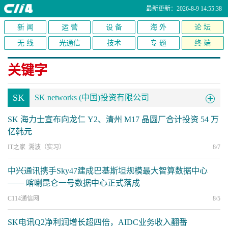
最新更新：2026-8-9 14:55:38
新 闻
运 营
设 备
海 外
论 坛
无 线
光通信
技术
专 题
终 端
关键字
SK
SK networks (中国)投资有限公司
SK 海力士宣布向龙仁 Y2、清州 M17 晶圆厂合计投资 54 万
亿韩元
IT之家 溯波（实习）
8/7
中兴通讯携手Sky47建成巴基斯坦规模最大智算数据中心
—— 喀喇昆仑一号数据中心正式落成
C114通信网
8/5
SK电讯Q2净利润增长超四倍，AIDC业务收入翻番