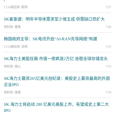
C114通信网 颜翊
7/27
SK崔泰源：明年半导体需求至少增五成 供需缺口恐扩大
快科技 鹿角
7/20
韩国政府主导：SK电讯开启“AI-RAN先导网络”构建
C114通信网 岳明
7/15
SK海力士美股狂飙 市值一夜疯涨2万亿 坐稳全球存储龙头
快科技 随心
7/15
SK海力士募资265亿美元创纪录：美股史上募资最高的外国
企业IPO
快科技 建嘉
7/10
SK 海力士将启动 280 亿美元美股上市，有望成史上第二大
IPO