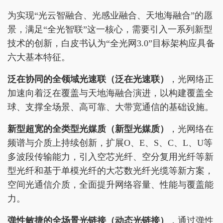
为实现“光云智融合、光感业融合、天地海融合”的愿
景，满足“全光智联”这一核心，需要引入一系列新型
技术的创新，白皮书认为“全光网3.0”目标架构应具备
六大基本特征。
泛在协同的全领域光速联
（
泛在
光速联
）
，光网络正
加速向着泛在覆盖与天地海融合演进，以构建覆盖全
球、支撑全场景、高可靠、大带宽通信的基础设施。
新型超宽的全类型光媒质（新型光媒质）
，光网络在
频谱与介质上持续创新，扩展O、E、S、C、L、U等
多波段传输能力，引入空芯光纤、空分复用光纤等新
型光纤和基于单模光纤的大芯数光纤光缆等新方案，
空间光通信介质，全面提升网络容量、性能与覆盖能
力。
弹性敏捷的全场景光链接
（动态光链接）
，通过弹性