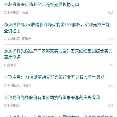
长芯盛签署价值45亿元光纤光缆长协订单
C114通信网 南山
7/29
烽火通信5亿元收购藤仓烽火剩余60%股权，实现光棒产能
全资控股
C114通信网 蒋均牧
7/10
2026光纤光缆生产厂家哪家实力强？普天线缆集团综合实力
深度测评
厂商供稿
7/8
长飞庄丹：AI浪潮驱动光纤光缆行业开启超长景气周期
C114通信网 刘定洲
6/26
长飞光纤光缆股份有限公司执行董事兼总裁庄丹致辞
C114通信网
5/18