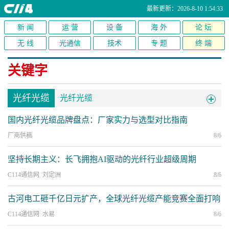
最新更新：2026-8-10 1:54:33
新 闻
运 营
设 备
海 外
论 坛
无 线
光通信
技术
专 题
终 端
关键字
光纤光缆
光纤光缆
国内光纤光缆品牌盘点：厂家实力与选型对比指南
厂商供稿
8/6
坚持长期主义：长飞拥抱AI驱动的光纤行业超级周期
C114通信网 刘定洲
8/6
古河电工砸千亿日元扩产，全球光纤光缆产能竞赛全面打响
C114通信网 水易
8/6