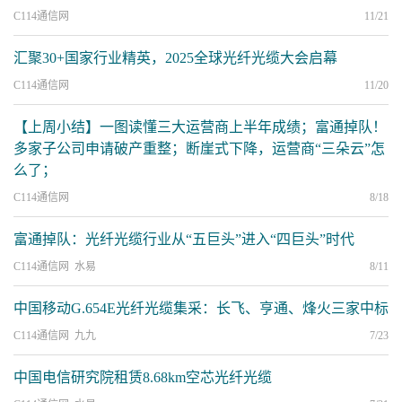
C114通信网
11/21
汇聚30+国家行业精英，2025全球光纤光缆大会启幕
C114通信网
11/20
【上周小结】一图读懂三大运营商上半年成绩；富通掉队！
多家子公司申请破产重整；断崖式下降，运营商“三朵云”怎
么了；
C114通信网
8/18
富通掉队：光纤光缆行业从“五巨头”进入“四巨头”时代
C114通信网 水易
8/11
中国移动G.654E光纤光缆集采：长飞、亨通、烽火三家中标
C114通信网 九九
7/23
中国电信研究院租赁8.68km空芯光纤光缆