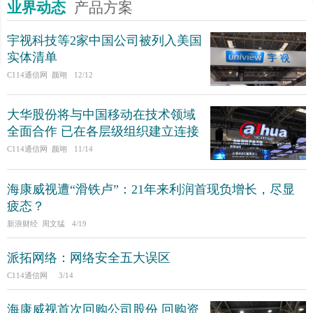
业界动态
产品方案
宇视科技等2家中国公司被列入美国
实体清单
C114通信网 颜翊
12/12
大华股份将与中国移动在技术领域
全面合作 已在各层级组织建立连接
C114通信网 颜翊
11/14
海康威视遭“滑铁卢”：21年来利润首现负增长，尽显
疲态？
新浪财经 周文猛
4/19
派拓网络：网络安全五大误区
C114通信网
3/14
海康威视首次回购公司股份 回购资