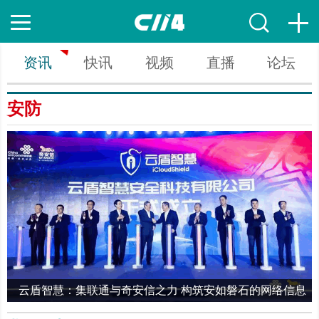
资讯
快讯
视频
直播
论坛
安防
云盾智慧：集联通与奇安信之力 构筑安如磐石的网络信息
9
安全体系