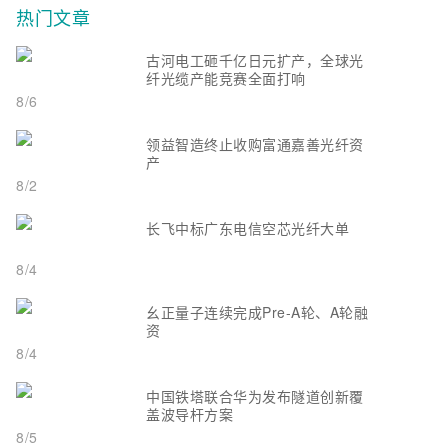
热门文章
古河电工砸千亿日元扩产，全球光
纤光缆产能竞赛全面打响
8/6
领益智造终止收购富通嘉善光纤资
产
8/2
长飞中标广东电信空芯光纤大单
8/4
幺正量子连续完成Pre-A轮、A轮融
资
8/4
中国铁塔联合华为发布隧道创新覆
盖波导杆方案
8/5