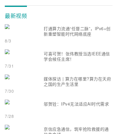
最新视频
打通算力流通“任督二脉”，IPv6+创
新重塑智能时代网络底座
8/3
可喜可贺！张伟教授当选IEEE通信
学会候任主席！
7/31
媒体探访 | 算力在哪里?算力在天府
之国的生产生活里
7/30
邬贺铨：IPv4无法适应AI时代需求
7/28
京信应急通信，筑牢抢险救援的通