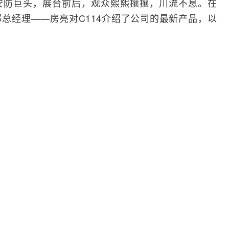
安防巨头，展台前后，观众熙熙攘攘，川流不息。在
部总经理——房亮对C114介绍了公司的最新产品，以