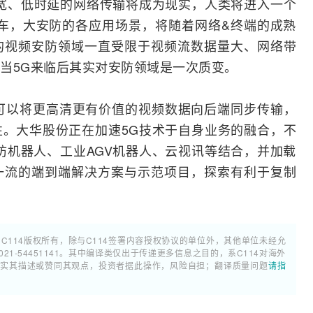
宽、低时延的网络传输将成为现实，人类将进入一个
车，大安防的各应用场景，将随着网络&终端的成熟
的视频安防领域一直受限于视频流数据量大、网络带
当5G来临后其实对安防领域是一次质变。
合可以将更高清更有价值的视频数据向后端同步传输，
。大华股份正在加速5G技术于自身业务的融合，不
防机器人、工业AGV机器人、云视讯等结合，并加载
一流的端到端解决方案与示范项目，探索有利于复制
属C114版权所有，除与C114签署内容授权协议的单位外，其他单位未经允
1-54451141。其中编译类仅出于传递更多信息之目的，系C114对海外
证实其描述或赞同其观点，投资者据此操作，风险自担；翻译质量问题
请指