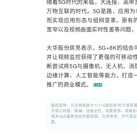
随着5G时代的来临，大连接、高带
万物互联的时代。5G是路，应用为
而实现应用形态与组网变革。原有
宽窄以及视频画面实时性差等问题，
大华股份房亮表示，5G+8K的结
并让视频监控获得了更强的可移动性
断尝试将5G与摄像机、无人机、消
边缘计算、人工智能等能力，打造
推广的商业模式。
版权说明：凡注明来源为“C114通信网”的文章皆
许禁止转载、摘编，违者必究。如需使用，请联系02
相关站点最新信息的翻译稿，仅供参考，不代表
正
。