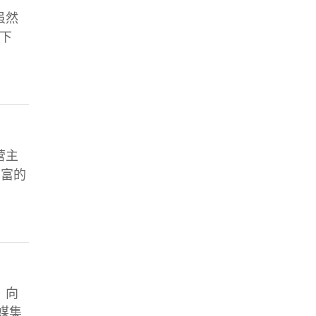
虽然
下
营主
丰富的
，向
媒集