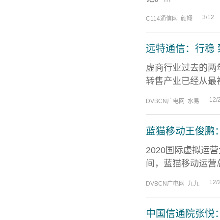
3/12
C114通信网 颜翊
远特通信：行稳
虚商行业过去的两
转售产业已经从最
12/
DVBCN广电网 水易
蓝猫移动王俊鹏
2020国际虚拟
间，蓝猫移动运营总
12/
DVBCN广电网 九九
中国信通院张悦