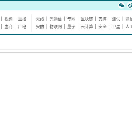
视频
直播
无线
光通信
专网
区块链
支撑
测试
通
虚商
广电
安防
物联网
量子
云计算
安全
卫星
人