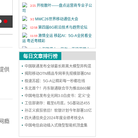
开枝散叶——盘点运营商专业子公
2/25
司
MWC26世界移动通信大会
3/2
虚商“卷土重来” 移动物联网业务转售胜算几何？
第四届6G前沿技术与趋势论坛
12/18
激情全运 移起AI：5G-A全民看全
11/19
运 粤近粤精彩
上海铁塔十一周年：善建不拔十
11/18
一载，锐意进取向未来
每日文章排行榜
2025年中国国际信息通信展览会
9/24
中国联通发布全球最长距离大模型异构混
提供
第二十六届中国国际光电博览会
9/9
训成果
揭阳移动OTN精品专网率先规模部署DNI
保护，实现高可靠能力再升级
极速苏超：5G-A让精彩每一秒都在线
东北首个！丹东联通联合华为推出B60解
决方案，一站式护航企业网络和安防
中国电信发布全光网3.0白皮书：定义“全
光智联”，2030年能力基本达成
工信部谢存：截至6月底，5G基站达455
万个 5G用户达11.18亿户
孙正义疯狂依旧！软银计划今年部署10亿
个AI智能体
四大通信央企2024年度业绩考核全A
网瘾
中国电信启动插入式微型智能机顶盒集
采：规模300万台