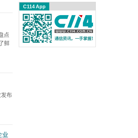
C114 App
盘点
了鲜
次发布
企业