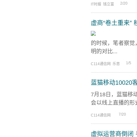
2/20
IT时报 钱立富
虚商“卷土重来”
的时候，笔者察觉
明的对比...
1/5
C114通信网 乐思
蓝猫移动1002
7月18日，蓝猫移
会以线上直播的形式
7/20
C114通信网
虚拟运营商倒闭