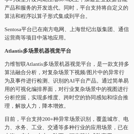
产品和服务的开发迭代。同时，平台支持将自定义的
算法和程序以算子形式集成到平台。
Sentosa平台已在南方电网、上海世纪出版集团、通信
运营商等项目中落地应用。
Atlantis多场景机器视觉平台
力维智联Atlantis多场景机器视觉平台，是一款支持多
算法融合分析，对复杂场景下视频/图片中的异常行
为及事件进行检测、识别的AI平台产品。通过简单易
用的可视化编排界面，对行业复杂场景中的视图进行
分析挖掘，实现多维度、跨时空的协同感知和综合推
理，解放人力，降本增效。
目前，平台支持200+种异常场景识别，覆盖城市、电
力、水务、工业、交通等多种行业的应用场景，已在