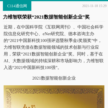
C114通信网
2021-11-18 15:29
力维智联荣获“2021数据智能创新企业”奖
近期，在中国科学院《互联网周刊》、中国社会科学
院信息化研究中心、eNet研究院、德本咨询主办
的“2021中国新科技100强评选暨秋季金i奖颁奖”中，
力维智联凭借在数据智能领域的技术创新与行业应
用，荣获“2021数据智能创新企业”奖。同时，基于在
AI、大数据领域的持续深耕和市场影响力，力维智联
入选“2021中国新科技100强”。
2021数据智能创新企业