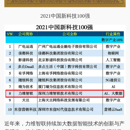
2021中国新科技100强
近年来，力维智联持续加大数据智能技术的创新与产