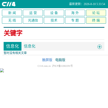
最新更新：2026-8-10 5:33:54
新 闻
运 营
设 备
海 外
论 坛
无 线
光通信
技术
专 题
终 端
关键字
信息化
信息化
暂时没有相关文章
触屏版
电脑版
C114.com.cn 沪ICP备12002291号