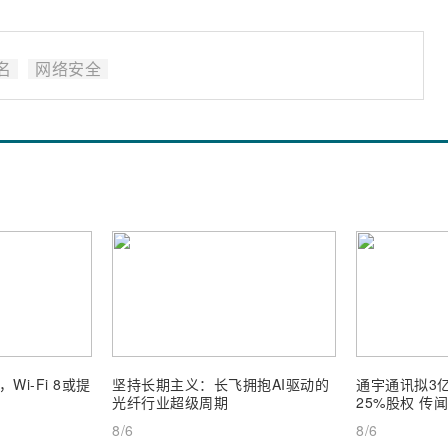
名
网络安全
i-Fi 8或提
坚持长期主义：长飞拥抱AI驱动的
通宇通讯拟3
光纤行业超级周期
25%股权 传
8/6
8/6