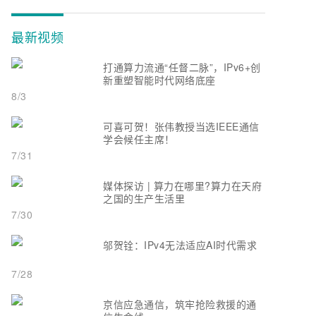
最新视频
打通算力流通“任督二脉”，IPv6+创
新重塑智能时代网络底座
8/3
可喜可贺！张伟教授当选IEEE通信
学会候任主席！
7/31
媒体探访 | 算力在哪里?算力在天府
之国的生产生活里
7/30
邬贺铨：IPv4无法适应AI时代需求
7/28
京信应急通信，筑牢抢险救援的通