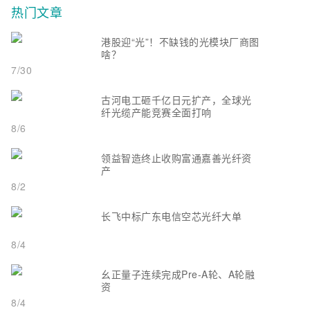
热门文章
港股迎“光”！不缺钱的光模块厂商图
啥？
7/30
古河电工砸千亿日元扩产，全球光
纤光缆产能竞赛全面打响
8/6
领益智造终止收购富通嘉善光纤资
产
8/2
长飞中标广东电信空芯光纤大单
8/4
幺正量子连续完成Pre-A轮、A轮融
资
8/4