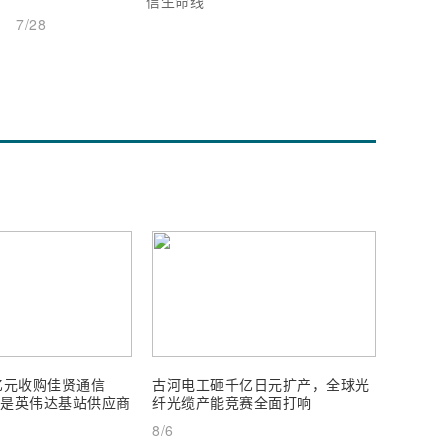
信生命线
7/28
亿元收购佳贤通信
古河电工砸千亿日元扩产，全球光
尊界V8
闻是英伟达基站供应商
纤光缆产能竞赛全面打响
发起百万
元起
8/6