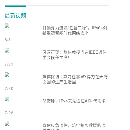
最新视频
打通算力流通“任督二脉”，IPv6+创
新重塑智能时代网络底座
8/3
可喜可贺！张伟教授当选IEEE通信
学会候任主席！
7/31
媒体探访 | 算力在哪里?算力在天府
之国的生产生活里
7/30
邬贺铨：IPv4无法适应AI时代需求
7/28
京信应急通信，筑牢抢险救援的通