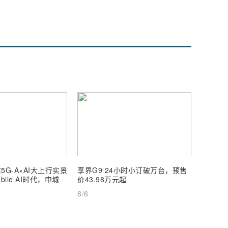
5G-A×AI大上行实景
享界G9 24小时小订破万台，预售
【深度
ile AI时代，申城
价43.98万元起
AI Inf
8/6
8/6