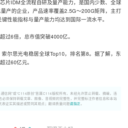
芯片IDM全流程自研及量产能力，是国内少数、全球
量产的企业，产品速率覆盖2.
5G
～200G矩阵，主打
端系列，关键性能指标与量产能力均达到国际一流水平。
过6倍，总市值突破4000亿。
，索尔思光电稳居全球Top10，排名第8。据了解，东
超过60亿元。
4通信网”或“C114原创”皆属C114版权所有，未经允许禁止转载、摘编，违
也必须保持转载文章、图像、音视频的完整性，并完整标注作者信息和本站
代表证实其描述或赞同其观点；翻译质量问题
请指正
。