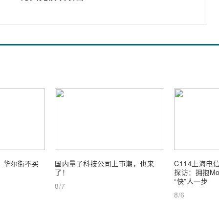
业，华尔街不买
国内量子科技公司上市潮，也来
C114上海电信
了！
探访：拥抱Mob
“快”人一步
8/7
8/6