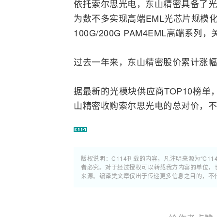
依托索尔思光电，东山精密具备了光
为数不多实现高端EML光芯片规模化
100G/200G PAM4EML高
过去一年来，东山精密股价累计涨幅超
据最新的光模块供应商TOP10榜单
山精密收购索尔思光电的总对价，不
版权说明：C114刊载的内容，凡注明来源为“C11
者必究。对于经过授权可以转载我方内容的单位，
来源。编译类文章仅出于传递更多信息之目的，不