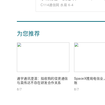
C114通信网 水易
6-4
为您推荐
通宇通讯澄清：拟收购的佳贤通信
SpaceX搅局电信
与英伟达不存在研发合作关系
账
8/7
8/7