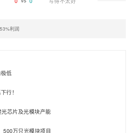
0
0
写得不太好
VS
53%利润
响极低
幅下行！
建光芯片及光模块产能
、500万只光模块项目