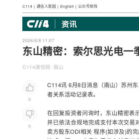
C114
|
通信人家园
|
English
|
公众号矩阵
资讯
2026/6/8 11:07
东山精密：索尔思光电一季
C114通信网 南山
C114讯 6月8日消息（南山）苏
者关系活动记录表。
0
在回复投资者问询时，东山精密表示
并已依法合规地完成支付本次交易
0
卖方股东ODI相关 程序(如涉及)