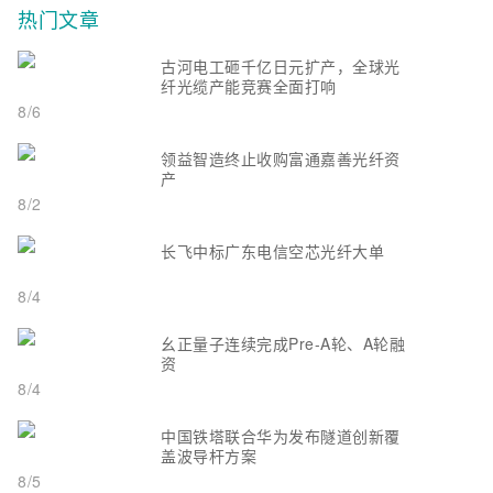
热门文章
古河电工砸千亿日元扩产，全球光
纤光缆产能竞赛全面打响
8/6
领益智造终止收购富通嘉善光纤资
产
8/2
长飞中标广东电信空芯光纤大单
8/4
幺正量子连续完成Pre-A轮、A轮融
资
8/4
中国铁塔联合华为发布隧道创新覆
盖波导杆方案
8/5