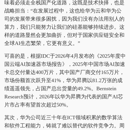
味着必须走全栈国产化道路，这既是技术抉择，也是
战略担当：“在发展过程中，这也给华为云和华为公
司的发展带来很多困扰，因为我们没有办法用别人的
算力，我们只能努力让我们的硅基能够持续进步。这
样的道路显然会更加曲折，但对于国家供应链安全和
全球AI生态繁荣，它更有意义。”
可喜的是，根据IDC于2026年4月发布的《2025年度中
国云端AI加速器市场报告》，2025年中国市场AI加速
卡总交付量达400万片，其中国产厂商交付165万片，
市场份额首次跃升至41%，华为昇腾以81.2万张的成
绩遥遥领先，占国产总出货量的49.2%。Bernstein
Research预计，2026年以华为昇腾为代表的国产AI芯
片市占率有望首次超过50%。
其次，华为公司近三十年在ICT领域积累的数学算法
和软件工程能力，铸就了难以替代的软件竞争力。周