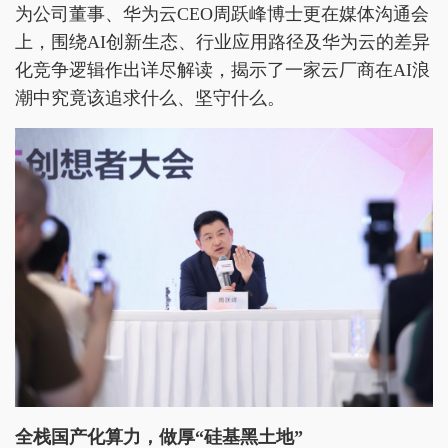
为公司董事、华为云CEO周跃峰博士更在媒体沟通会
上，围绕AI创新生态、行业应用路径及华为云的差异
化竞争逻辑作出详尽解读，揭示了一家云厂商在AI浪
潮中究竟该追求什么、坚守什么。
全栈国产化算力，做厚“硅基黑土地”