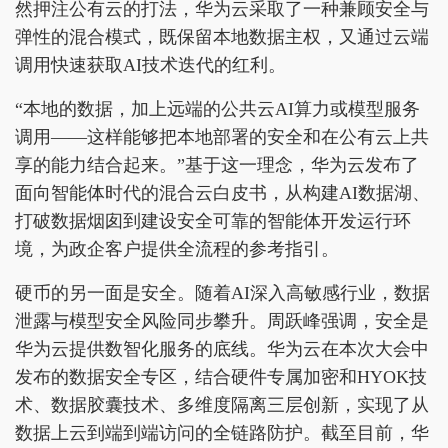
然押注公有云的打法，华为云采取了一种兼顾安全与
弹性的混合模式，既保留本地数据主权，又通过云端
调用快速获取AI技术迭代的红利。
“本地的数据，加上远端的公共云AI算力或模型服务
调用——这样能够把本地部署的安全和在公有云上共
享的能力结合起来。”基于这一理念，华为云发布了
面向智能体时代的混合云白皮书，从构建AI数据湖、
打破数据烟囱到建设安全可靠的智能体开发运行环
境，为政企客户提供全流程的参考指引。
硬币的另一面是安全。随着AI深入高敏感行业，数据
泄露与模型安全风险同步攀升。周跃峰强调，安全是
华为云提供数智化服务的底线。华为云在本次大会中
发布的数据安全专区，结合硬件专属加密和HYOK技
术、数据胶囊技术、多维度隔离三层创新，实现了从
数据上云到端到端访问的全链路防护。截至目前，华