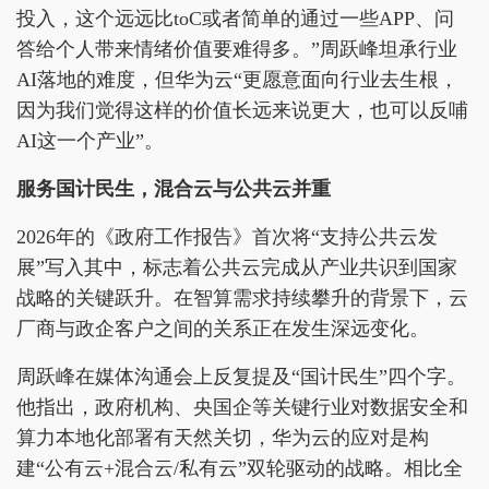
投入，这个远远比toC或者简单的通过一些APP、问
答给个人带来情绪价值要难得多。”周跃峰坦承行业
AI落地的难度，但华为云“更愿意面向行业去生根，
因为我们觉得这样的价值长远来说更大，也可以反哺
AI这一个产业”。
服务国计民生，混合云与公共云并重
2026年的《政府工作报告》首次将“支持公共云发
展”写入其中，标志着公共云完成从产业共识到国家
战略的关键跃升。在智算需求持续攀升的背景下，云
厂商与政企客户之间的关系正在发生深远变化。
周跃峰在媒体沟通会上反复提及“国计民生”四个字。
他指出，政府机构、央国企等关键行业对数据安全和
算力本地化部署有天然关切，华为云的应对是构
建“公有云+混合云/私有云”双轮驱动的战略。相比全