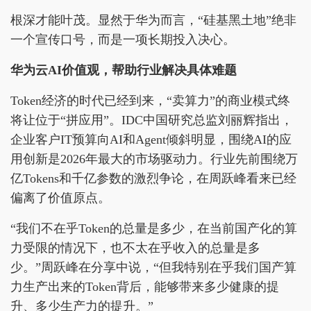
根深才能叶茂。显然于华为而言，“硅基黑土地”绝非
一个宣传口号，而是一项长期投入决心。
华为云
AI
价值观，帮助行业解决具体难题
Token经济的时代已经到来，“卖算力”的商业模式终
将让位于“拼应用”。IDC中国研究总监刘丽辉指出，
企业客户IT预算向AI和Agent倾斜明显，围绕AI的应
用创新是2026年最大的市场驱动力。行业先前围绕万
亿Tokens和千亿参数的激烈争论，在周跃峰看来已经
偏离了价值原点。
“我们不在乎Token的总量是多少，在当前国产化的算
力受限的情况下，也不太在乎收入的总量是多
少。”周跃峰在分享中说，“但我特别在乎我们国产算
力生产出来的Token背后，能够带来多少健康的提
升、多少生产力的提升。”