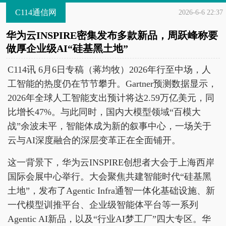
C114通信网
2026-6-6 22:37
华为云INSPIRE密集发布多款新品，周跃峰称要
做厚企业级AI“硅基黑土地”
C114讯 6月6日专稿（蒋均牧）2026年行至中场，人
工智能的热度仍在节节攀升。Gartner预测数据显示，
2026年全球人工智能支出预计将达2.59万亿美元，同
比增长47%。与此同时，国内大模型领域“百模大
战”余波未平，智能体成为新的叙事中心，一场关于
云与AI深度融合的深层变革正在全面铺开。
这一背景下，华为云INSPIRE创想者大会于上海西岸
国际会展中心举行。大会聚焦共建智能时代“硅基黑
土地”，发布了Agentic Infra通智一体化基础设施、新
一代模型训推平台、企业级智能体平台等一系列
Agentic AI新品，以及“行业AI梦工厂”四大专区。华