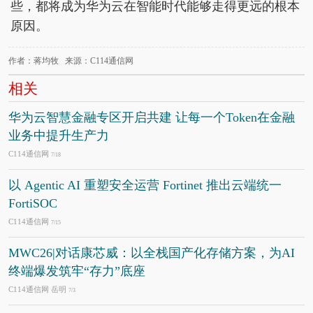
些，都将成为华为云在智能时代能够走得更远的根本
原因。
作者：蒋均牧 来源：C114通信网
相关
华为云智慧金融专区开启共建 让每一个Token在金融
业务中提升生产力
C114通信网
7/18
以 Agentic AI 重塑安全运营 Fortinet 推出云端统一
FortiSOC
C114通信网
7/15
MWC26|对话康芯威：以全栈国产化存储方案，为AI
终端爆发筑牢“存力”底座
C114通信网 岳明
7/3