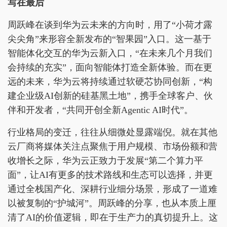
写在最后
周跃峰在谈到华为云未来的方向时，用了“小荷才露
尖尖角”来形容全新发布的“智果园”入口。这一基于
智能体化交互的华为云新入口，“在未来几个月我们
会持续的充实”，面向智能体打造全新体验。而在更
远的未来，华为云将持续通过软硬芯协同创新，“构
建企业级AI创新的硅基黑土地”，携手全球客户、伙
伴和开发者，“共同开创全新Agentic AI时代”。
行业格局的变迁，往往从细微处显露端倪。就在其他
云厂商将媒体关注点聚焦于用户规模、市场份额和营
收增长之际，华为云正致力于发展“第二个算力平
面”，让AI有更多的技术路线和生态可以选择，并更
通过全栈国产化、深耕行业细分场景，形成了一道难
以被复制的“护城河”。周跃峰的分享，也从本质上厘
清了AI的价值逻辑，即在于生产力的真切提升上。这