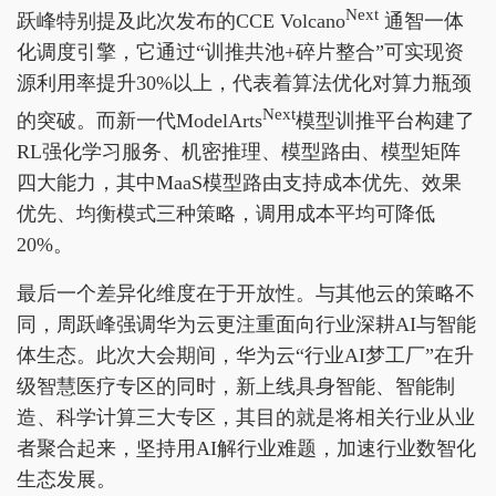
Next
跃峰特别提及此次发布的CCE Volcano
通智一体
化调度引擎，它通过“训推共池+碎片整合”可实现资
源利用率提升30%以上，代表着算法优化对算力瓶颈
Next
的突破。而新一代ModelArts
模型训推平台构建了
RL强化学习服务、机密推理、模型路由、模型矩阵
四大能力，其中MaaS模型路由支持成本优先、效果
优先、均衡模式三种策略，调用成本平均可降低
20%。
最后一个差异化维度在于开放性。与其他云的策略不
同，周跃峰强调华为云更注重面向行业深耕AI与智能
体生态。此次大会期间，华为云“行业AI梦工厂”在升
级智慧医疗专区的同时，新上线具身智能、智能制
造、科学计算三大专区，其目的就是将相关行业从业
者聚合起来，坚持用AI解行业难题，加速行业数智化
生态发展。