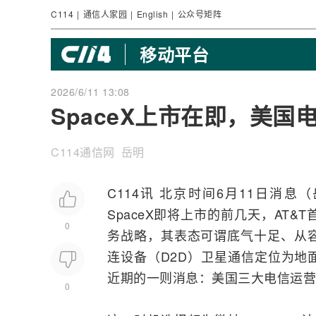
C114
|
通信人家园
|
English
|
公众号矩阵
移动平台
2026/6/11 13:08
SpaceX上市在即，美
C114通信网 岳明
C114讯 北京时间6月11日消息（岳
SpaceX
即将上市的前几天，AT&T首席
0
务战略，其表态可谓底气十足、从容自信
连设备（D2D）
卫星通信
定位为地
近期的一则消息：美国三大电信
运营
0