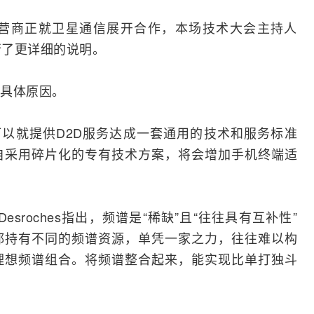
营商正就卫星通信展开合作，本场技术大会主持人
对此进行了更详细的说明。
具体原因。
ile可以就提供D2D服务达成一套通用的技术和服务标准
自采用碎片化的专有技术方案，将会增加
手机
终端适
Desroches指出，频谱是“稀缺”且“往往具有互补性”
都持有不同的频谱资源，单凭一家之力，往往难以构
理想频谱组合。将频谱
整合
起来，能实现比单打独斗