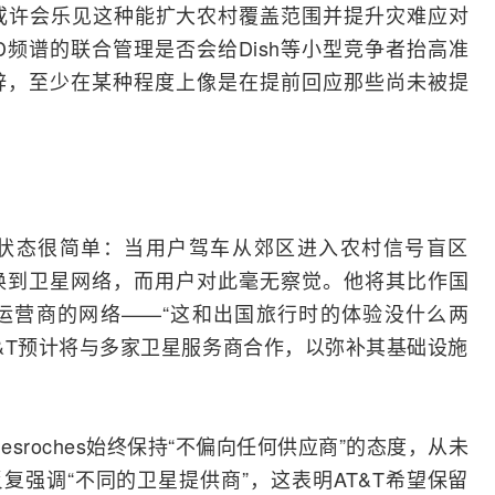
）或许会乐见这种能扩大农村覆盖范围并提升灾难应对
D频谱的联合管理是否会给Dish等小型竞争者抬高准
辞，至少在某种程度上像是在提前回应那些尚未被提
的理想最终状态很简单：当用户驾车从郊区进入农村信号盲区
换到卫
星网
络，而用户对此毫无察觉。他将其比作国
运营商的网络——“这和出国旅行时的体验没什么两
T&T预计将与多家卫星服务商合作，以弥补其基础设施
Desroches始终保持“不偏向任何供应商”的态度，从未
T。他反复强调“不同的卫星提供商”，这表明AT&T希望保留