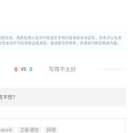
通信网无关。其原创性以及文中陈述文字和内容未经本站证实，对本文以及其
时性本站不作任何保证或承诺，请读者仅作参考，并请自行核实相关内容。
0
0
写得不太好
VS
商慌不慌？
paceX
卫星通信
网络