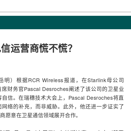
国电信运营商慌不慌？
明）根据RCR Wireless报道，在
Starlink
母公司
财务官Pascal Desroches阐述了该公司的卫星业
。在瑞穗技术大会上，Pascal Desroches将直
面
网络
的补充，而非威胁。此外，他还进一步证实了
商
愿意在卫星通信领域展开合作。