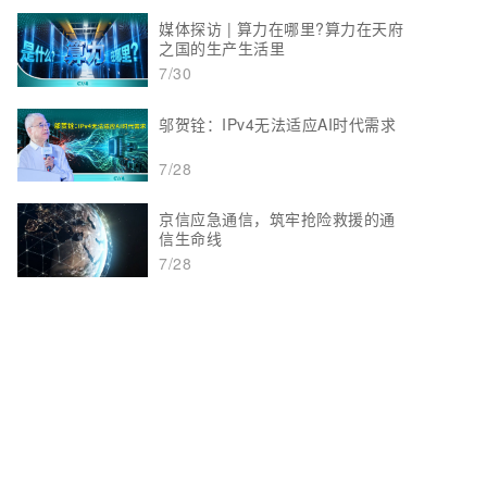
媒体探访 | 算力在哪里?算力在天府
之国的生产生活里
7/30
邬贺铨：IPv4无法适应AI时代需求
7/28
京信应急通信，筑牢抢险救援的通
信生命线
7/28