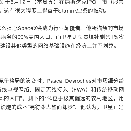
计划于6月12日（本周五）在纳斯达克IPO上市（股票
，这在很大程度上得益于Starlink业务的推动。
乎并不怎么担心SpaceX会成为行业颠覆者。他所描绘的市场
服务的99%美国人口，而卫星则负责填补剩余1%农
建设其他类型的网络基础设施在经济上并不划算。
竞争格局的演变时，Pascal Desroches对市场细分给
有线电视网
络、固定
无线接入
（FWA）和传统移动网
9%的人口”。剩下的1%位于极其偏远的农村地区，用
设施的成本“高得令人望而却步”。他认为，卫星正是