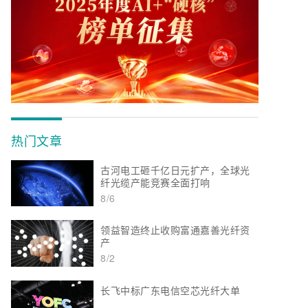
热门文章
古河电工砸千亿日元扩产，全球光
纤光缆产能竞赛全面打响
8/6
领益智造终止收购富通嘉善光纤资
产
8/2
长飞中标广东电信空芯光纤大单