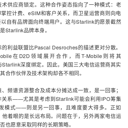
技术供应商锁定。这种合作姿态指向了一种模式：老
掌控计费、eSIM和客户关系，而卫星运营商则向电
自有品牌面向终端用户。这与Starlink的愿景截然
tarlink品牌本身。
益联盟比Pascal Desroches的描述更对分散。
ceMobile在D2D领域展开合作，而T-Mobile则将其
ond套餐与Starlink深度绑定。因此，美国三大电信运营商其实
其合作伙伴及技术架构却各不相同。
准、频谱资源整合及成本分摊达成一致，是一回事；
——尤其是考虑到Starlink可能会利用IPO筹集
发模式——则是另一回事，且难度要大得多。正如
强调的那样，他着眼的是长远布局。问题在于，另外两家电信运
否也愿意采取同样的长期策略。