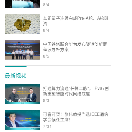
8/4
幺正量子连续完成Pre-A轮、A轮融
资
8/4
中国铁塔联合华为发布隧道创新覆
盖波导杆方案
8/5
最新视频
打通算力流通“任督二脉”，IPv6+创
新重塑智能时代网络底座
8/3
可喜可贺！张伟教授当选IEEE通信
学会候任主席！
7/31