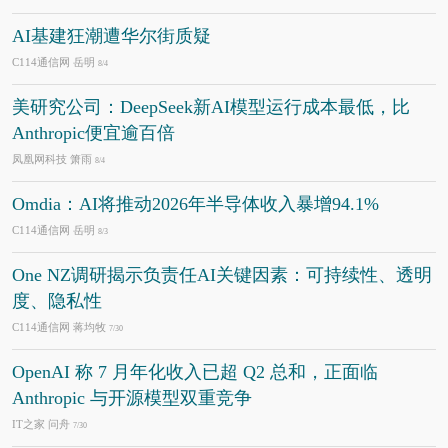
AI基建狂潮遭华尔街质疑
C114通信网 岳明
8/4
美研究公司：DeepSeek新AI模型运行成本最低，比
Anthropic便宜逾百倍
凤凰网科技 箫雨
8/4
Omdia：AI将推动2026年半导体收入暴增94.1%
C114通信网 岳明
8/3
One NZ调研揭示负责任AI关键因素：可持续性、透明
度、隐私性
C114通信网 蒋均牧
7/30
OpenAI 称 7 月年化收入已超 Q2 总和，正面临
Anthropic 与开源模型双重竞争
IT之家 问舟
7/30