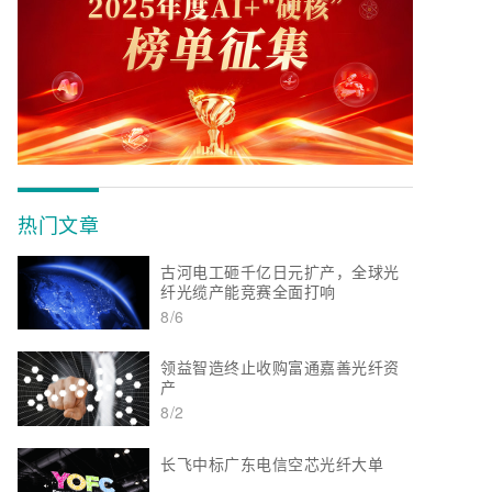
热门文章
古河电工砸千亿日元扩产，全球光
纤光缆产能竞赛全面打响
8/6
领益智造终止收购富通嘉善光纤资
产
8/2
长飞中标广东电信空芯光纤大单