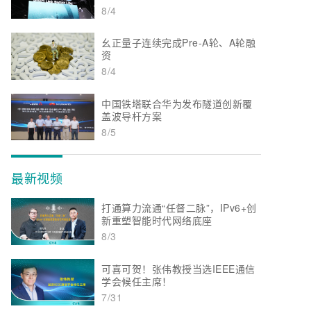
8/4
幺正量子连续完成Pre-A轮、A轮融
资
8/4
中国铁塔联合华为发布隧道创新覆
盖波导杆方案
8/5
最新视频
打通算力流通“任督二脉”，IPv6+创
新重塑智能时代网络底座
8/3
可喜可贺！张伟教授当选IEEE通信
学会候任主席！
7/31