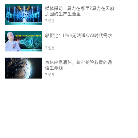
媒体探访 | 算力在哪里?算力在天府
之国的生产生活里
7/30
邬贺铨：IPv4无法适应AI时代需求
7/28
京信应急通信，筑牢抢险救援的通
信生命线
7/28