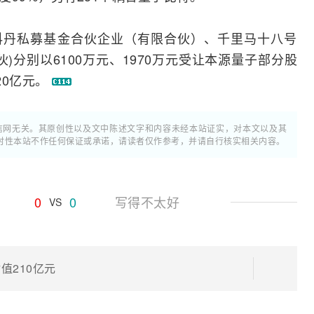
澜科丹私募基金合伙企业（有限合伙）、千里马十八号
)分别以6100万元、1970万元受让本源量子部分股
20亿元。
通信网无关。其原创性以及文中陈述文字和内容未经本站证实，对本文以及其
时性本站不作任何保证或承诺，请读者仅作参考，并请自行核实相关内容。
0
0
写得不太好
VS
值210亿元