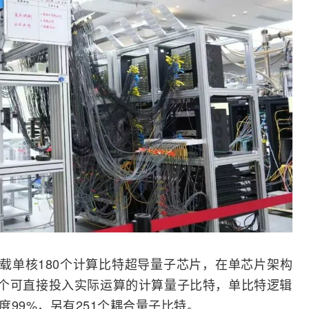
：搭载单核180个计算比特超导量子芯片，在
单芯片
架构
0个可直接投入实际运算的计算量子比特，单比特逻辑
度99%，另有251个耦合量子比特。