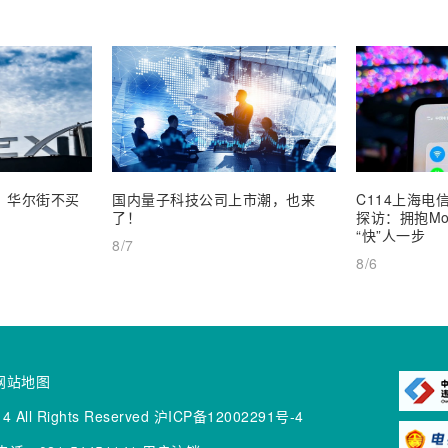
业，华尔街不买
国内量子科技公司上市潮，也来
C114上海电信
了！
探访：拥抱Mob
“快”人一步
8/7
8/6
网站地图
4 All Rights Reserved
沪ICP备12002291号-4