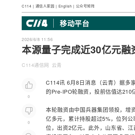
C114
|
通信人家园
|
English
|
公众号矩阵
移动平台
2026/6/8 11:56
本源量子完成近30亿元融
C114通信网 云青
C114讯 6月8日消息（云青）据
的Pre-IPO轮融资，投前估值达21
0
本轮融资由中国兵器集团领投，增资
亿多元，累计持股超过5%，位列公
0
位，出资2亿元。此外，山东省、江