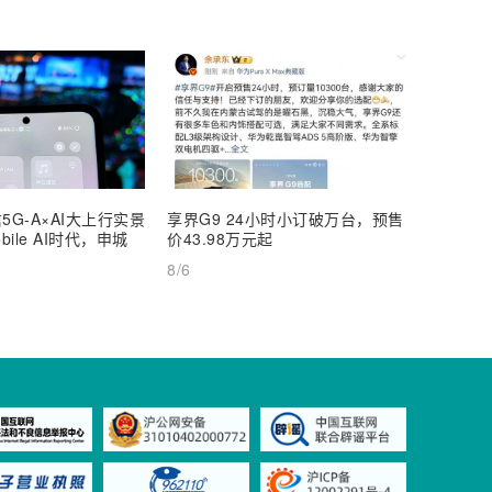
5G-A×AI大上行实景
享界G9 24小时小订破万台，预售
【深度
ile AI时代，申城
价43.98万元起
AI Inf
8/6
8/6