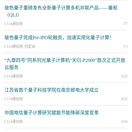
玻色量子重磅发布全新量子计算多机并联产品——量枢
（QLI）
C114通信网
7/7
玻色量子完成Pre-IPO轮融资，加速实用化量子计算！
C114通信网 刘定洲
7/3
“九章四号”同系列光量子计算机“天衍-P2000”首次正式开放
云服务
C114通信网
6/22
江苏省首个量子科技学院在南京邮电大学成立
C114通信网
6/22
中国电信量子计算研究赋能节能降碳深度变革
C114通信网
6/16