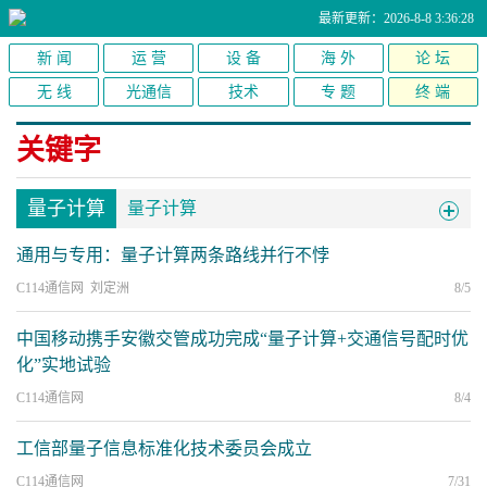
最新更新：2026-8-8 3:36:28
新 闻
运 营
设 备
海 外
论 坛
无 线
光通信
技术
专 题
终 端
关键字
量子计算
量子计算
通用与专用：量子计算两条路线并行不悖
C114通信网 刘定洲
8/5
中国移动携手安徽交管成功完成“量子计算+交通信号配时优
化”实地试验
C114通信网
8/4
工信部量子信息标准化技术委员会成立
C114通信网
7/31