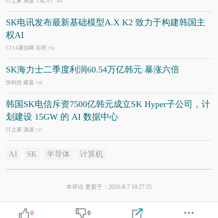
IT之家 溯波（实习）
8/4
SK电讯发布最新基础模型A.X K2 致力于构建韩国主
权AI
C114通信网 岳明
7/31
SK海力士二季度利润60.54万亿韩元 暴涨六倍
快科技 建嘉
7/29
韩国SK电信斥资7500亿韩元成立SK Hyper子公司，计
划建设 15GW 的 AI 数据中心
IT之家 潞源
7/27
AI
SK
半导体
计算机
本评论 更新于：2026-8-7 18:27:35
0
0