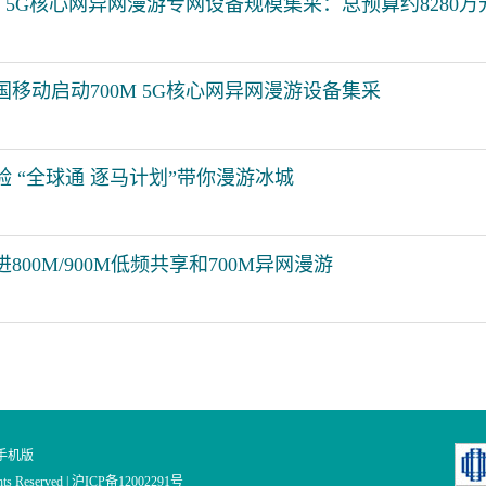
M 5G核心网异网漫游专网设备规模集采：总预算约8280万
中国移动启动700M 5G核心网异网漫游设备集采
 “全球通 逐马计划”带你漫游冰城
00M/900M低频共享和700M异网漫游
手机版
ghts Reserved | 沪ICP备12002291号