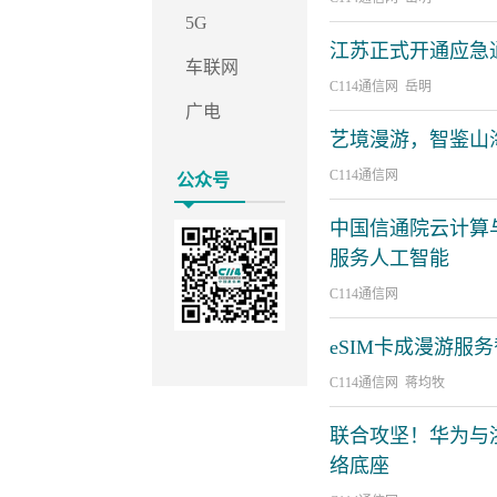
5G
江苏正式开通应急
车联网
C114通信网 岳明
广电
艺境漫游，智鉴山
C114通信网
公众号
中国信通院云计算
服务人工智能
C114通信网
eSIM卡成漫游服
C114通信网 蒋均牧
联合攻坚！华为与浙
络底座