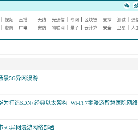
视频
直播
无线
光通信
专网
区块链
支撑
测试
通
虚商
广电
安防
物联网
量子
云计算
安全
卫星
人
场景5G异网漫游
为打造SDN+经典以太架构+Wi-Fi 7零漫游智慧医院网络
市5G异网漫游网络部署