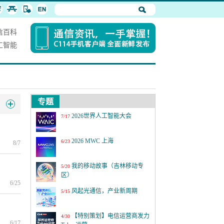
信百科
工智能
专题
2026世界人工智能大会
7/17
2026 MWC 上海
6/23
8/7
我的移动故事（吉林移动专
5/20
区）
6/25
风起光通信，产业新周期
5/15
【特别策划】电信运营商发力
4/30
6/17