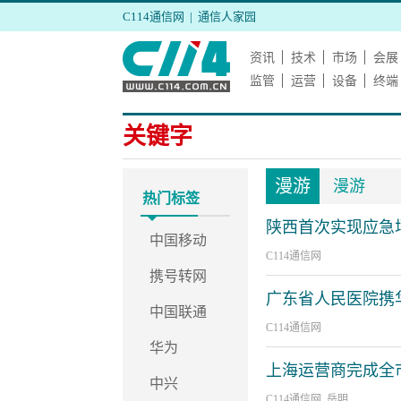
C114通信网
|
通信人家园
资讯
技术
市场
会展
监管
运营
设备
终端
关键字
漫游
漫游
热门标签
陕西首次实现应急
中国移动
C114通信网
携号转网
广东省人民医院携华
中国联通
C114通信网
华为
上海运营商完成全
中兴
C114通信网 岳明