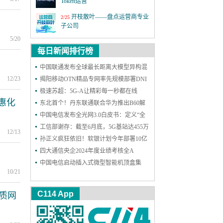
Token运营
开枝散叶——盘点运营商专业
2/25
子公司
5/20
MWC26世界移动通信大会
3/2
每日新闻排行榜
第四届6G前沿技术与趋势论
中国联通发布全球最长距离大模型异构混
12/18
坛
12/23
训成果
揭阳移动OTN精品专网率先规模部署DNI
保护，实现高可靠能力再升级
极速苏超：5G-A让精彩每一秒都在线
激情全运 移起AI：5G-A全民
11/19
看全运 粤近粤精彩
惠化
东北首个！丹东联通联合华为推出B60解
决方案，一站式护航企业网络和安防
中国电信发布全光网3.0白皮书：定义“全
上海铁塔十一周年：善建不
11/18
拔十一载，锐意进取向未来
光智联”，2030年能力基本达成
工信部谢存：截至6月底，5G基站达455万
12/13
个 5G用户达11.18亿户
孙正义疯狂依旧！软银计划今年部署10亿
2025年中国国际信息通信展览
9/24
会
个AI智能体
四大通信央企2024年度业绩考核全A
中国电信启动插入式微型智能机顶盒集
第二十六届中国国际光电博览
9/9
10/21
采：规模300万台
会
C114 App
品质网