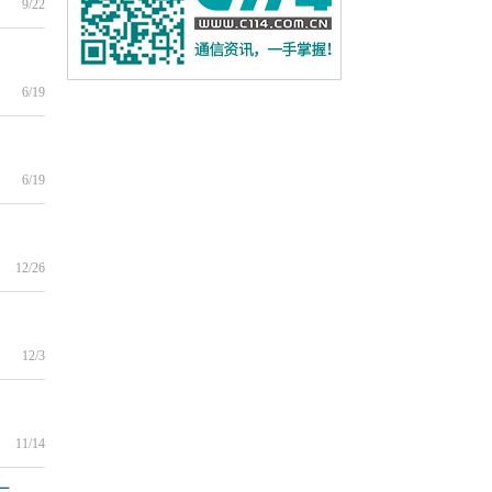
9/22
6/19
6/19
12/26
12/3
11/14