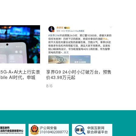
5G-A×AI大上行实景
享界G9 24小时小订破万台，预售
【深度
ile AI时代，申城
价43.98万元起
AI Inf
8/6
8/6