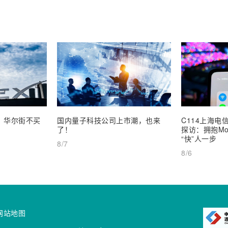
业，华尔街不买
国内量子科技公司上市潮，也来
C114上海电信
了！
探访：拥抱Mob
“快”人一步
8/7
8/6
网站地图