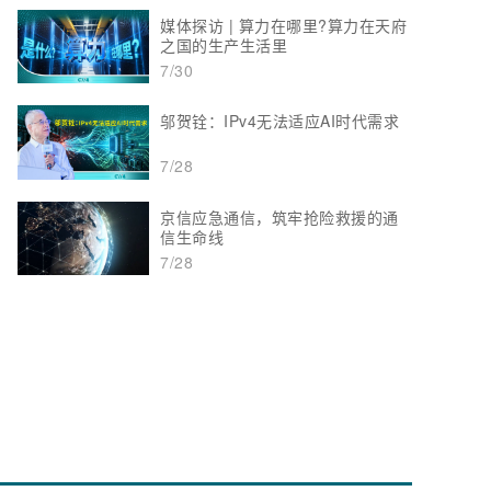
媒体探访 | 算力在哪里?算力在天府
之国的生产生活里
7/30
邬贺铨：IPv4无法适应AI时代需求
7/28
京信应急通信，筑牢抢险救援的通
信生命线
7/28