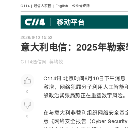
C114
|
通信人家园
|
English
|
公众号矩阵
移动平台
2026/6/10 15:52
意大利电信：2025年勒索
C114通信网 蒋均牧
C114讯 北京时间6月10日下午消
激增，
网络
犯罪分子利用
人工智能
0
缘政治紧张局势正在重塑数字风险。
在与意大利非营利组织
网络安全
基金
0
版《网络安全报告（Cyber Secur