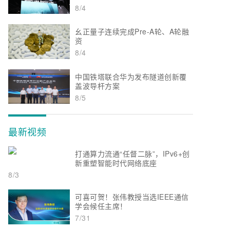
8/4
幺正量子连续完成Pre-A轮、A轮融
资
8/4
中国铁塔联合华为发布隧道创新覆
盖波导杆方案
8/5
最新视频
打通算力流通“任督二脉”，IPv6+创
新重塑智能时代网络底座
8/3
可喜可贺！张伟教授当选IEEE通信
学会候任主席！
7/31