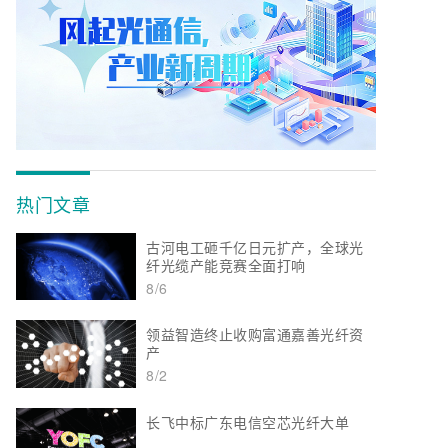
热门文章
古河电工砸千亿日元扩产，全球光
纤光缆产能竞赛全面打响
8/6
领益智造终止收购富通嘉善光纤资
产
8/2
长飞中标广东电信空芯光纤大单