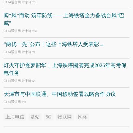
C114通信网 叶宇琦
7/21
闻“风”而动 筑牢防线——上海铁塔全力备战台风“巴
威”
C114通信网 叶宇琦
7/10
“两优一先”公布！这些上海铁塔人受表彰→
C114通信网 叶宇琦
7/9
灯火守护逐梦韶华！上海铁塔圆满完成2026年高考保
电任务
C114通信网 叶宇琦
6/9
天津市与中国联通、中国移动签署战略合作协议
C114通信网
5/28
上海电信
基站
5G
物联网
网络