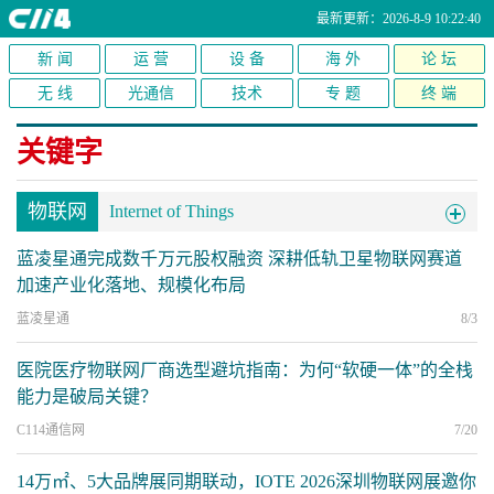
最新更新：2026-8-9 10:22:40
新 闻
运 营
设 备
海 外
论 坛
无 线
光通信
技术
专 题
终 端
关键字
物联网
Internet of Things
蓝凌星通完成数千万元股权融资 深耕低轨卫星物联网赛道
加速产业化落地、规模化布局
蓝凌星通
8/3
医院医疗物联网厂商选型避坑指南：为何“软硬一体”的全栈
能力是破局关键？
C114通信网
7/20
14万㎡、5大品牌展同期联动，IOTE 2026深圳物联网展邀你