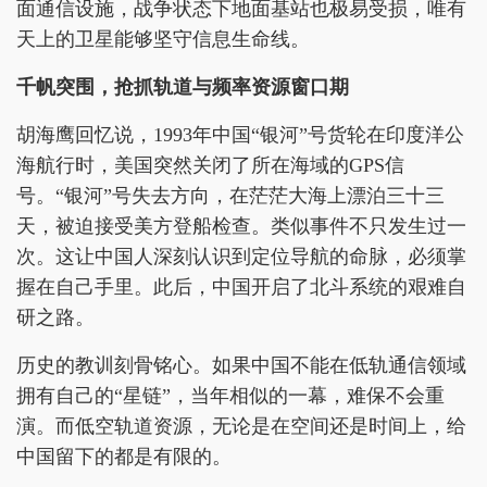
面通信设施，战争状态下地面基站也极易受损，唯有
天上的卫星能够坚守信息生命线。
千帆突围
，
抢
抓
轨道与频率资源窗口期
胡海鹰回忆说，1993年中国“银河”号货轮在印度洋公
海航行时，美国突然关闭了所在海域的GPS信
号。“银河”号失去方向，在茫茫大海上漂泊三十三
天，被迫接受美方登船检查。类似事件不只发生过一
次。这让中国人深刻认识到定位导航的命脉，必须掌
握在自己手里。此后，中国开启了北斗系统的艰难自
研之路。
历史的教训刻骨铭心。如果中国不能在低轨通信领域
拥有自己的“星链”，当年相似的一幕，难保不会重
演。而低空轨道资源，无论是在空间还是时间上，给
中国留下的都是有限的。