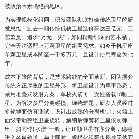
被政治因素隔绝的地区。
为实现规模化组网，研发团队彻底打破传统卫星的研
发思维。过去一颗传统低轨卫星造价高达三亿元，工
艺繁复、追求“万无一失”，如同精雕细琢的艺术品，
完全无法适配上万颗卫星的组网需求。如今千帆星座
单颗卫星成本降至一千多万元，且设计使用寿命为七
年。
成本下降的背后，是技术路线的全面革新。团队摒弃
传统方正厚重的卫星外形，将卫星设计为扁平形态，
采用堆叠式发射方案，单枚火箭可一次性搭载18颗卫
星。为解决多星分离碰撞、缠绕难题，研发人员经过
多轮地面仿真测试，设计出成熟的分离机制：火箭上
面级带动整组卫星旋转，解锁后弹簧将卫星依次弹
出，如同“打水漂”一般，让18颗卫星有序分离，稳稳
进入各自轨道。与此同时，规模化组网也形成天然冗