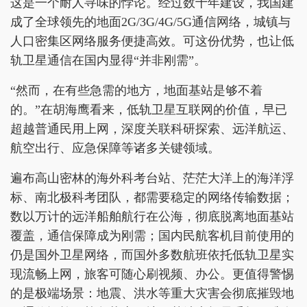
这是一个耐人寻味的悖论。经过数十年建设，我国建
成了全球领先的地面2G/3G/4G/5G通信网络，城镇与
人口密集区网络服务便捷高效。可这份优势，也让低
轨卫星通信在国内显得“并非刚需”。
“然而，在有些急需的地方，地面基站是够不着
的。”在胡海鹰看来，低轨卫星互联网的价值，早已
超越普通民用上网，深度关联科研探索、远洋航运、
航空出行、应急保障等诸多关键领域。
遍布高山密林的海外科考台站、茫茫大洋上的海洋浮
标、南北极科考团队，都需要稳定的网络传输数据；
数以万计的远洋船舶航行在公海，彻底脱离地面基站
覆盖，通信保障成为刚需；国内民航客机目前使用的
仍是国外卫星网络，而国外多数航班依托低轨卫星实
现流畅上网，旅客可随心刷视频、办公。更值得警惕
的是极端场景：地震、洪水等重大灾害会彻底摧毁地