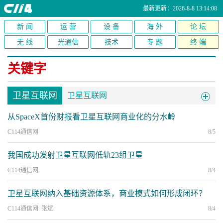
最新更新：2026-8-8 13:14:08
新 闻
运 营
设 备
海 外
论 坛
无 线
光通信
技术
专 题
终 端
关键字
卫星互联网
卫星互联网
从SpaceX首份财报看卫星互联网商业化的分水岭
C114通信网
8/5
我国成功发射卫星互联网低轨23组卫星
C114通信网
8/4
卫星互联网纳入基础资源体系，商业模式如何形成闭环？
C114通信网 张斌
8/4