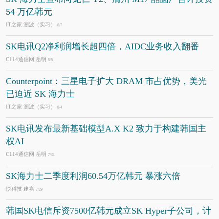
54 万亿韩元
IT之家 溯波（实习）
8/7
SK电讯Q2净利润增长超四倍，AIDC业务收入翻番
C114通信网 岳明
8/5
Counterpoint：三星电子扩大 DRAM 市占优势，美光
已迫近 SK 海力士
IT之家 溯波（实习）
8/4
SK电讯发布最新基础模型A.X K2 致力于构建韩国主
权AI
C114通信网 岳明
7/31
SK海力士二季度利润60.54万亿韩元 暴涨六倍
快科技 建嘉
7/29
韩国SK电信斥资7500亿韩元成立SK Hyper子公司，计