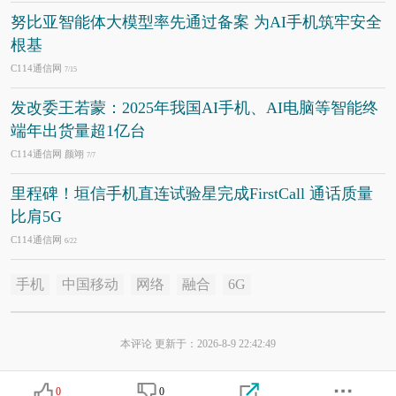
努比亚智能体大模型率先通过备案 为AI手机筑牢安全
根基
C114通信网
7/15
发改委王若蒙：2025年我国AI手机、AI电脑等智能终
端年出货量超1亿台
C114通信网 颜翊
7/7
里程碑！垣信手机直连试验星完成FirstCall 通话质量
比肩5G
C114通信网
6/22
手机
中国移动
网络
融合
6G
本评论 更新于：2026-8-9 22:42:49
0
0