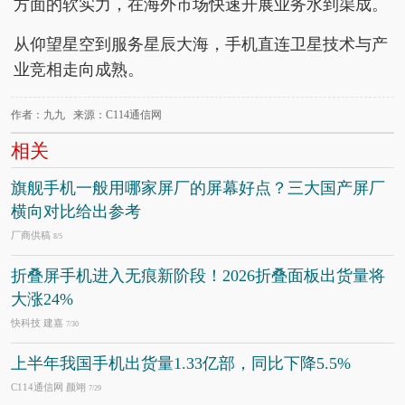
方面的软实力，在海外市场快速开展业务水到渠成。
从仰望星空到服务星辰大海，手机直连卫星技术与产
业竞相走向成熟。
作者：九九 来源：C114通信网
相关
旗舰手机一般用哪家屏厂的屏幕好点？三大国产屏厂
横向对比给出参考
厂商供稿
8/5
折叠屏手机进入无痕新阶段！2026折叠面板出货量将
大涨24%
快科技 建嘉
7/30
上半年我国手机出货量1.33亿部，同比下降5.5%
C114通信网 颜翊
7/29