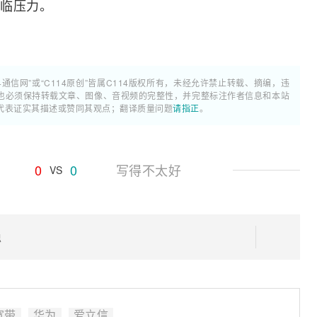
临压力。
4通信网”或“C114原创”皆属C114版权所有，未经允许禁止转载、摘编，违
也必须保持转载文章、图像、音视频的完整性，并完整标注作者信息和本站
代表证实其描述或赞同其观点；翻译质量问题
请指正
。
0
0
写得不太好
VS
稳
宽带
华为
爱立信