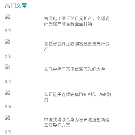
热门文章
古河电工砸千亿日元扩产，全球光
纤光缆产能竞赛全面打响
8/6
领益智造终止收购富通嘉善光纤资
产
8/2
长飞中标广东电信空芯光纤大单
8/4
幺正量子连续完成Pre-A轮、A轮融
资
8/4
中国铁塔联合华为发布隧道创新覆
盖波导杆方案
8/5