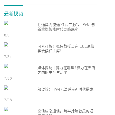
最新视频
打通算力流通“任督二脉”，IPv6+创
新重塑智能时代网络底座
8/3
可喜可贺！张伟教授当选IEEE通信
学会候任主席！
7/31
媒体探访 | 算力在哪里?算力在天府
之国的生产生活里
7/30
邬贺铨：IPv4无法适应AI时代需求
7/28
京信应急通信，筑牢抢险救援的通