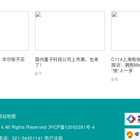
业，华尔街不买
国内量子科技公司上市潮，也来
C114上海电信
了！
探访：拥抱Mob
“快”人一步
8/7
8/6
网站地图
4 All Rights Reserved
沪ICP备12002291号-4
话：021-54451141
用户注销