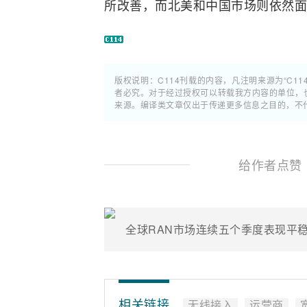
所改善，而北美和中国市场则依然面
版权说明：C114刊载的内容，凡注明来源为“C11
者必究。对于经过授权可以转载我方内容的单位，
来源。编译类文章仅出于传递更多信息之目的，不
给作者点赞
全球RAN市场连续五个季度表现平
相关链接
无线接入
运营商