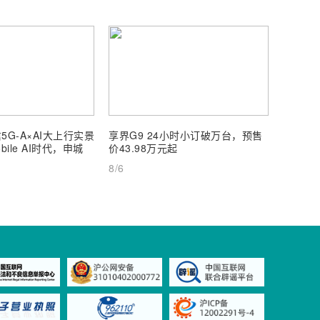
5G-A×AI大上行实景
享界G9 24小时小订破万台，预售
【深度
ile AI时代，申城
价43.98万元起
AI Inf
8/6
8/6