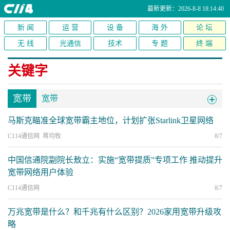
最新更新：2026-8-8 18:14:40
新 闻
运 营
设 备
海 外
论 坛
无 线
光通信
技术
专 题
终 端
关键字
宽带
宽带
马斯克瞄准全球宽带霸主地位，计划扩张Starlink卫星网络
C114通信网 蒋均牧
8/7
中国信通院副院长敖立：实施“宽带提质”专项工作 推动提升
宽带网络用户体验
C114通信网
8/7
万兆宽带是什么？和千兆有什么区别？2026家用宽带升级攻
略