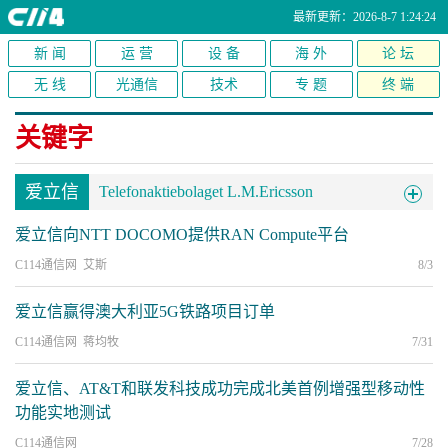
最新更新：2026-8-7 1:24:24
新 闻
运 营
设 备
海 外
论 坛
无 线
光通信
技术
专 题
终 端
关键字
爱立信
Telefonaktiebolaget L.M.Ericsson
爱立信向NTT DOCOMO提供RAN Compute平台
C114通信网 艾斯
8/3
爱立信赢得澳大利亚5G铁路项目订单
C114通信网 蒋均牧
7/31
爱立信、AT&T和联发科技成功完成北美首例增强型移动性
功能实地测试
C114通信网
7/28