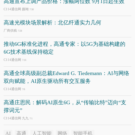
高通宣布上调产品价格：涨幅两位数 9月1日起生效
C114通信网 颜翊
7/30
高速光模块场景解析：北亿纤通实力几何
厂商供稿
7/28
推动6G标准化进程，高通专家：以5G为基础构建的
6G技术基线保持稳定
C114通信网
7/16
高通全球高级副总裁Edward G. Tiedemann：AI与网络
双向赋能，AI原生驱动所有交互服务
C114通信网
7/6
高通庄思民：解码AI原生6G，从“传输比特”迈向“支
撑词元”
C114通信网 九九
7/1
AI
高通
人工智能
网络
智能手机