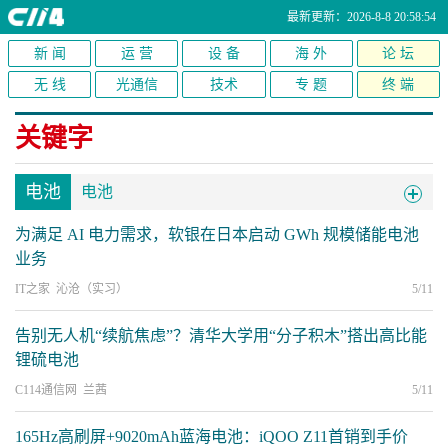
最新更新：2026-8-8 20:58:54
新 闻
运 营
设 备
海 外
论 坛
无 线
光通信
技术
专 题
终 端
关键字
电池
电池
为满足 AI 电力需求，软银在日本启动 GWh 规模储能电池
业务
IT之家 沁沧（实习）
5/11
告别无人机“续航焦虑”？清华大学用“分子积木”搭出高比能
锂硫电池
C114通信网 兰茜
5/11
165Hz高刷屏+9020mAh蓝海电池：iQOO Z11首销到手价