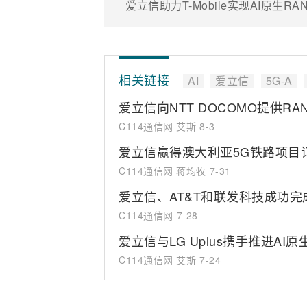
爱立信助力T-Mobile实现AI原生R
相关链接
AI
爱立信
5G-A
爱立信向NTT DOCOMO提供RAN 
C114通信网 艾斯
8-3
爱立信赢得澳大利亚5G铁路项目
C114通信网 蒋均牧
7-31
爱立信、AT&T和联发科技成功
C114通信网
7-28
爱立信与LG Uplus携手推进AI
C114通信网 艾斯
7-24