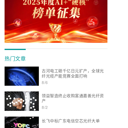
热门文章
古河电工砸千亿日元扩产，全球光
纤光缆产能竞赛全面打响
8/6
领益智造终止收购富通嘉善光纤资
产
8/2
长飞中标广东电信空芯光纤大单