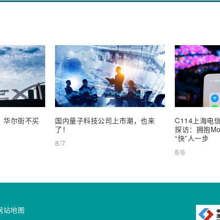
业，华尔街不买
国内量子科技公司上市潮，也来
C114上海电信
了！
探访：拥抱Mob
“快”人一步
8/7
8/6
网站地图