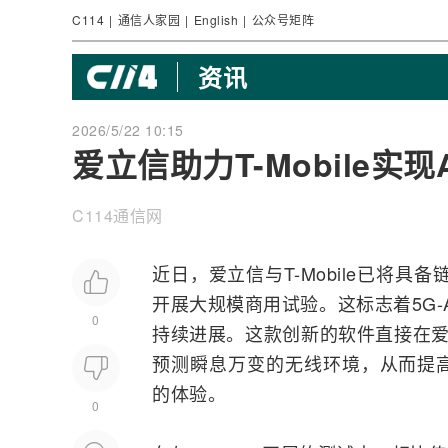
C114
|
通信人家园
|
English
|
公众号矩阵
资讯
2026/5/22 10:15
爱立信助力T-Mobile实
C114通信网
近日，
爱立信
与T-Mobile已将具
开展大规模商用试验。这标志着5G-A
0
持续进展。这款创新的软件直接在爱立
预测瞬息万变的无线环境，从而提
的体验。
0