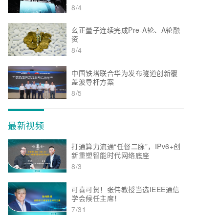
8/4
幺正量子连续完成Pre-A轮、A轮融
资
8/4
中国铁塔联合华为发布隧道创新覆
盖波导杆方案
8/5
最新视频
打通算力流通“任督二脉”，IPv6+创
新重塑智能时代网络底座
8/3
可喜可贺！张伟教授当选IEEE通信
学会候任主席！
7/31