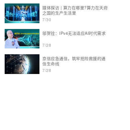
媒体探访 | 算力在哪里?算力在天府
之国的生产生活里
7/30
邬贺铨：IPv4无法适应AI时代需求
7/28
京信应急通信，筑牢抢险救援的通
信生命线
7/28