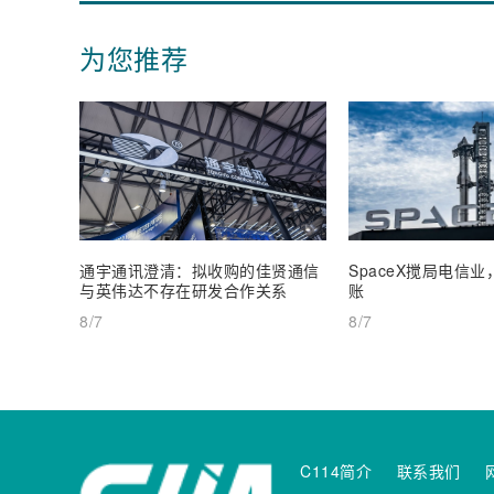
为您推荐
通宇通讯澄清：拟收购的佳贤通信
SpaceX搅局电信
与英伟达不存在研发合作关系
账
8/7
8/7
C114简介
联系我们