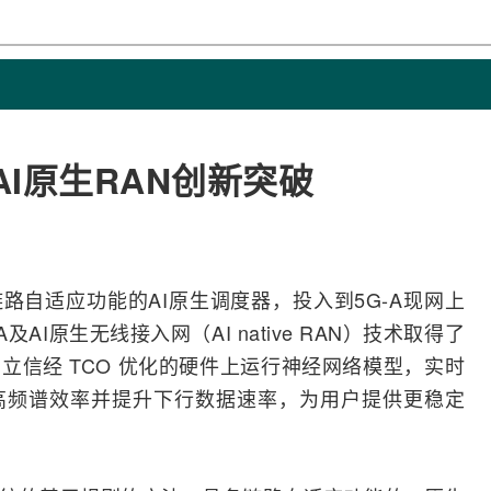
现AI原生RAN创新突破
备链路自适应功能的
AI
原生调度器，投入到
5G-A
现网上
及AI原生
无线接入
网（AI native RAN）技术取得了
信经 TCO 优化的硬件上运行神经
网络
模型，实时
高频谱效率并提升下行数据速率，为用户提供更稳定