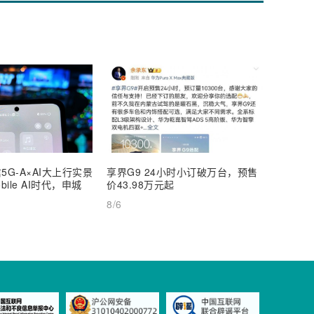
5G-A×AI大上行实景
享界G9 24小时小订破万台，预售
【深度
ile AI时代，申城
价43.98万元起
AI Inf
8/6
8/6