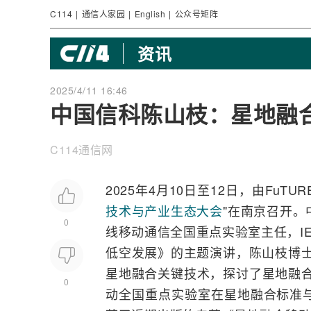
C114
|
通信人家园
|
English
|
公众号矩阵
资讯
2025/4/11 16:46
中国信科陈山枝：星地融
C114通信网
2025年4月10日至12日，由Fu
技术与产业生态大会
"在南京召开。
0
线
移动通信
全国重点实验室主任，
I
低空发展》的主题演讲，陈山枝博
星地融合关键技术，探讨了星地融合
0
动全国重点实验室在星地融合标准