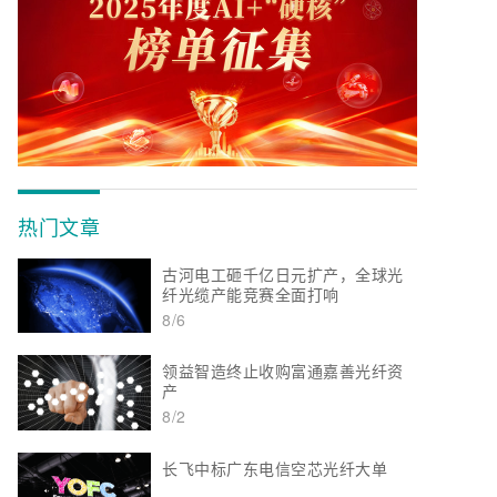
热门文章
古河电工砸千亿日元扩产，全球光
纤光缆产能竞赛全面打响
8/6
领益智造终止收购富通嘉善光纤资
产
8/2
长飞中标广东电信空芯光纤大单