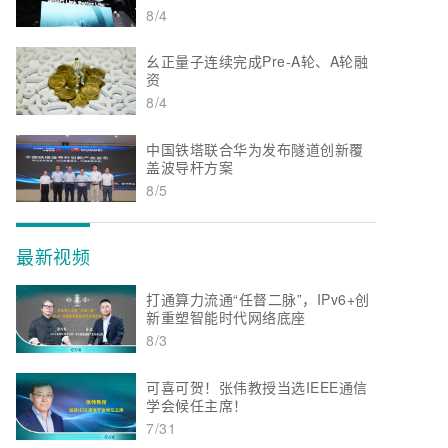
8/4
幺正量子连续完成Pre-A轮、A轮融
资
8/4
中国铁塔联合华为发布隧道创新覆
盖波导杆方案
8/5
最新视频
打通算力流通“任督二脉”，IPv6+创
新重塑智能时代网络底座
8/3
可喜可贺！张伟教授当选IEEE通信
学会候任主席！
7/31