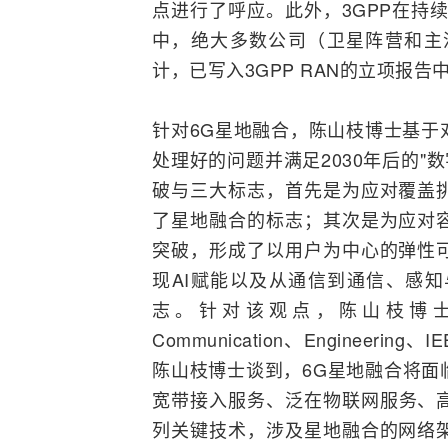
点进行了呼应。此外，
3GPP
在持续
中，绝大多数公司（卫星阵营和主流设备
计，已写入3GPP RAN的立项报告
针对6G星地融合，陈山枝博士基于
处理好的问题并满足2030年后的"
数
破与三大标志，首先是为应对覆盖
了星地融合的标志；其次是为应对
突破，形成了以用户为中心的弹性
现
AI
赋能以及从通信到通信、感知
志。针对该观点，陈山枝博士先后在IEEE
Communication、Engineer
陈山枝博士谈到，6G星地融合将面
宽带接入
服务、泛在
物联网
服务、
列关键技术，涉及星地融合的网络