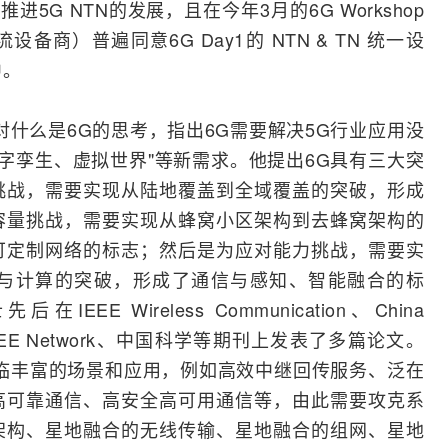
推进5G NTN的发展，且在今年3月的6G Workshop
商）普遍同意6G Day1的 NTN & TN 统一设
中。
对什么是6G的思考，指出6G需要解决5G行业应用没
字孪生
、虚拟世界"等新需求。他提出6G具有三大突
挑战，需要实现从陆地覆盖到全域覆盖的突破，形成
容量挑战，需要实现从蜂窝小区架构到去蜂窝架构的
可定制
网络
的标志；然后是为应对能力挑战，需要实
与计算的突破，形成了通信与感知、智能融合的标
 Wireless Communication、China
ing、IEEE Network、中国科学等期刊上发表了多篇论文。
临丰富的场景和应用，例如高效中继回传服务、泛在
高可靠通信、高安全高可用通信等，由此需要攻克系
架构、星地融合的无线传输、星地融合的组网、星地