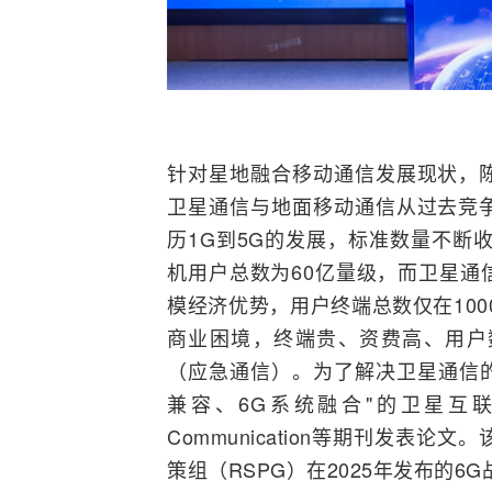
针对星地融合移动通信发展现状，
卫星通信
与地面移动通信从过去竞
历1G到
5G
的发展，标准数量不断收
机
用户总数为60亿量级，而卫星通
模经济优势，用户终端总数仅在10
商业困境，终端贵、资费高、用户
（应急通信）。为了解决卫星通信的
兼容、6G系统融合"的
卫星互
Communication等期刊发表
策组（RSPG）在2025年发布的6