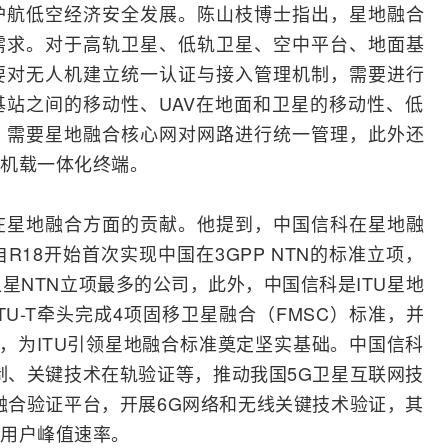
护航低空经济安全发展。陈山枝博士指出，星地融合
需求。对于高轨卫星、低轨卫星、空中平台、地面
基
要对无人机建立统一认证与接入管理机制，需要进行
基站之间的移动性、UAV在地面和卫星的移动性、低
，需要星地融合核心网对网路进行统一管理，此外还
机载一体化终端。
在星地融合方面的贡献。他提到，中国信科在星地融
18开始首次实现中国在3GPP NTN的标准立项，
卫星NTN立项最多的公司，此外，中国信科是
ITU
星地
U-T牵头完成4项固移卫星融合（FMSC）标准，并
究，为ITU引领星地融合标准奠定坚实基础。中国信科
制、关键技术在轨验证等，推动我国5G卫星互联网技
融合验证平台，开展6G网络和无线关键技术验证，其
的用户峰值速率。