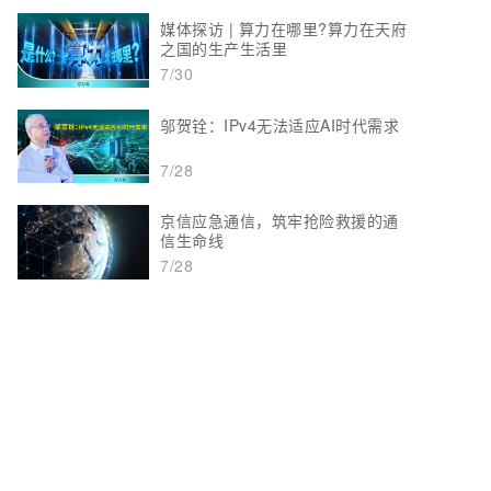
媒体探访 | 算力在哪里?算力在天府
之国的生产生活里
7/30
邬贺铨：IPv4无法适应AI时代需求
7/28
京信应急通信，筑牢抢险救援的通
信生命线
7/28