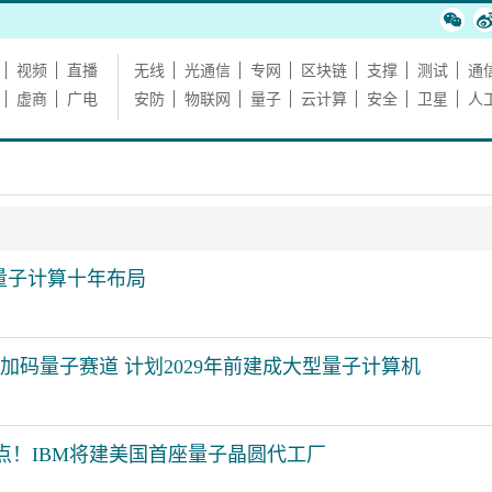
视频
直播
无线
光通信
专网
区块链
支撑
测试
通
虚商
广电
安防
物联网
量子
云计算
安全
卫星
人
，量子计算十年布局
美元加码量子赛道 计划2029年前建成大型量子计算机
点！IBM将建美国首座量子晶圆代工厂