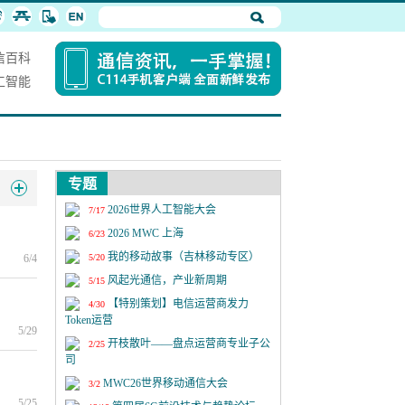
信百科
工智能
专题
2026世界人工智能大会
7/17
2026 MWC 上海
6/23
我的移动故事（吉林移动专区）
6/4
5/20
风起光通信，产业新周期
5/15
【特别策划】电信运营商发力
4/30
Token运营
5/29
开枝散叶——盘点运营商专业子公
2/25
司
MWC26世界移动通信大会
3/2
5/25