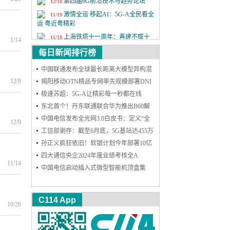
第四届6G前沿技术与趋势论坛
12/18
激情全运 移起AI：5G-A全民看全
11/19
运 粤近粤精彩
上海铁塔十一周年：善建不拔十
11/18
1/14
一载，锐意进取向未来
每日新闻排行榜
2025年中国国际信息通信展览会
9/24
中国联通发布全球最长距离大模型异构混
第二十六届中国国际光电博览会
9/9
12/9
训成果
揭阳移动OTN精品专网率先规模部署DNI
保护，实现高可靠能力再升级
极速苏超：5G-A让精彩每一秒都在线
东北首个！丹东联通联合华为推出B60解
决方案，一站式护航企业网络和安防
中国电信发布全光网3.0白皮书：定义“全
12/9
光智联”，2030年能力基本达成
工信部谢存：截至6月底，5G基站达455万
个 5G用户达11.18亿户
孙正义疯狂依旧！软银计划今年部署10亿
个AI智能体
四大通信央企2024年度业绩考核全A
11/14
中国电信启动插入式微型智能机顶盒集
采：规模300万台
C114 App
10/26