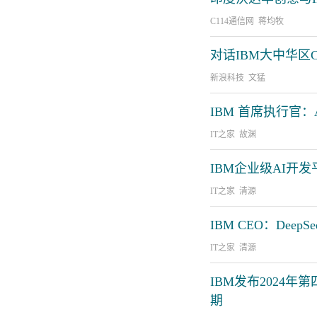
C114通信网 蒋均牧
对话IBM大中华区
新浪科技 文猛
IBM 首席执行官
IT之家 故渊
IBM企业级AI开发平台
IT之家 清源
IBM CEO：De
IT之家 清源
IBM发布2024
期