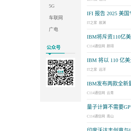
5G
IFI 报告 2025
车联网
IT之家 故渊
广电
IBM将斥资110亿
C114通信网 颜翊
公众号
IBM 将以 110 
IT之家 远洋
IBM发布两款全
C114通信网 云青
量子计算不需要GP
C114通信网 南山
印度沃达丰创意与I