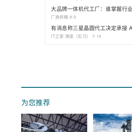
大品牌一体机代工厂：谁掌握行
厂商供稿
8-5
有消息称三星晶圆代工决定承接 Anth
IT之家 溯波（实习）
7-14
为您推荐