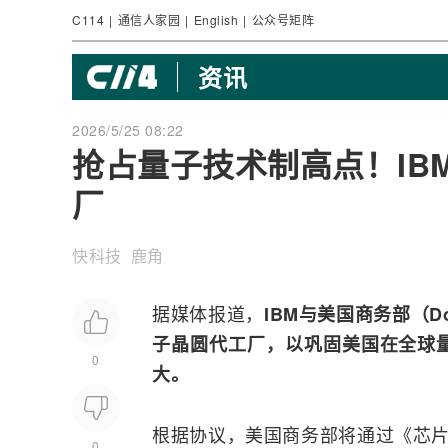
C114
|
通信人家园
|
English
|
公众号矩阵
资讯
2026/5/25 08:22
抢占量子技术制高点！IB
厂
快科技 鹿角
据媒体报道，
IBM
与美国商务部（D
子晶圆代工厂，以巩固美国在全球
0
大。
根据协议，美国商务部将通过《芯片法
0