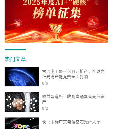
热门文章
古河电工砸千亿日元扩产，全球光
纤光缆产能竞赛全面打响
8/6
领益智造终止收购富通嘉善光纤资
产
8/2
长飞中标广东电信空芯光纤大单