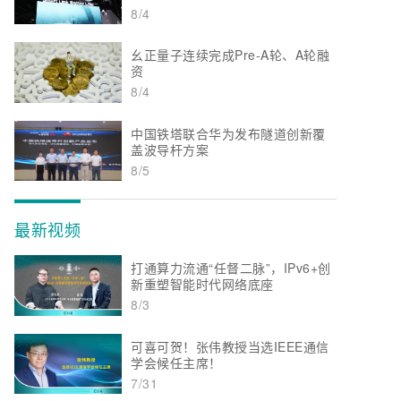
8/4
幺正量子连续完成Pre-A轮、A轮融
资
8/4
中国铁塔联合华为发布隧道创新覆
盖波导杆方案
8/5
最新视频
打通算力流通“任督二脉”，IPv6+创
新重塑智能时代网络底座
8/3
可喜可贺！张伟教授当选IEEE通信
学会候任主席！
7/31