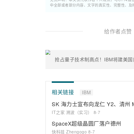
中全部或者部分内容、文字的真实性、完整性、及
给作者点赞
抢占量子技术制高点！IBM将建美
相关链接
IBM
SK 海力士宣布向龙仁 Y2、清州 
IT之家 溯波（实习）
8-7
SpaceX超级晶圆厂落户德州
快科技 Zhengogo
8-7