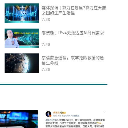
媒体探访 | 算力在哪里?算力在天府
之国的生产生活里
7/30
邬贺铨：IPv4无法适应AI时代需求
7/28
京信应急通信，筑牢抢险救援的通
信生命线
7/28