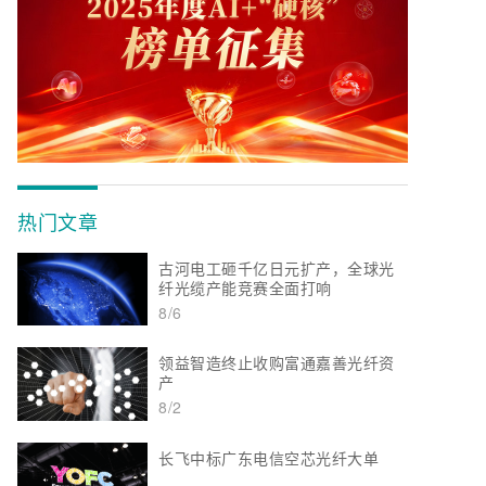
热门文章
古河电工砸千亿日元扩产，全球光
纤光缆产能竞赛全面打响
8/6
领益智造终止收购富通嘉善光纤资
产
8/2
长飞中标广东电信空芯光纤大单