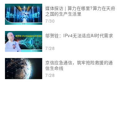
媒体探访 | 算力在哪里?算力在天府
之国的生产生活里
7/30
邬贺铨：IPv4无法适应AI时代需求
7/28
京信应急通信，筑牢抢险救援的通
信生命线
7/28