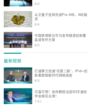
8/4
幺正量子连续完成Pre-A轮、A轮融
资
8/4
中国铁塔联合华为发布隧道创新覆
盖波导杆方案
8/5
最新视频
打通算力流通“任督二脉”，IPv6+创
新重塑智能时代网络底座
8/3
可喜可贺！张伟教授当选IEEE通信
学会候任主席！
7/31