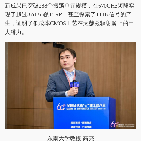
新成果已突破288个振荡单元规模，在670GHz频段实
现了超过37dBm的EIRP，甚至探索了1THz信号的产
生，证明了低成本CMOS工艺在太赫兹辐射源上的巨
大潜力。
东南大学教授 高亮