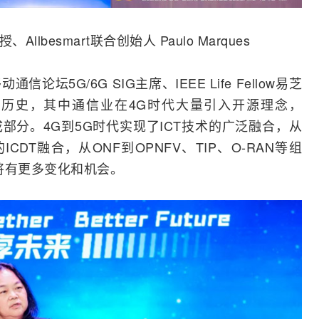
lbesmart联合创始人 Paulo Marques
通信论坛5G/6G SIG主席、
IEEE
Life Fellow易芝
展历史，其中通信业在
4G
时代大量引入开源理念，
组成部分。4G到5G时代实现了
ICT
技术的广泛
融合
，从
CDT融合，从ONF到OPNFV、TIP、O-RAN等组
将有更多变化和机会。