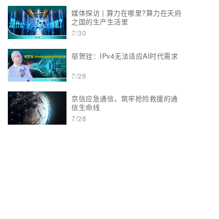
媒体探访 | 算力在哪里?算力在天府
之国的生产生活里
7/30
邬贺铨：IPv4无法适应AI时代需求
7/28
京信应急通信，筑牢抢险救援的通
信生命线
7/28