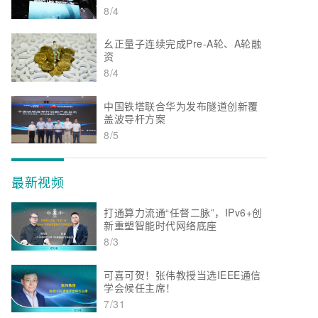
8/4
幺正量子连续完成Pre-A轮、A轮融
资
8/4
中国铁塔联合华为发布隧道创新覆
盖波导杆方案
8/5
最新视频
打通算力流通“任督二脉”，IPv6+创
新重塑智能时代网络底座
8/3
可喜可贺！张伟教授当选IEEE通信
学会候任主席！
7/31