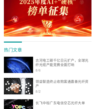
热门文章
古河电工砸千亿日元扩产，全球光
纤光缆产能竞赛全面打响
8/6
领益智造终止收购富通嘉善光纤资
产
8/2
长飞中标广东电信空芯光纤大单