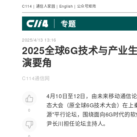
C114
|
通信人家园
|
English
|
公众号矩阵
专题
2025/4/13 13:16
2025全球6G技术与产业
演要角
C114通信网
4月10日至12日，由未来
移动通信
论
态大会（原全球6G技术大会）在上
0
源"平行论坛，围绕面向6G时代的
尹长川担任论坛主持人。
0