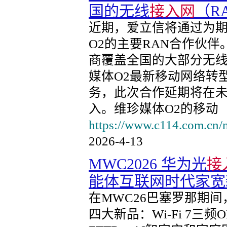
国的无线
接入网
（R
近期，爱立信将通过为
O2的主要RAN合作伙
商覆盖全国的大部分无
媒体O2最新移动网络转
务，此次合作延期将在
入。维珍媒体O2的移动
https://www.c114.com.cn/
2026-4-13
MWC2026 华为光
接
能体互联网时代家宽
在MWC26巴塞罗那期
四大新品：Wi-Fi 7三频O