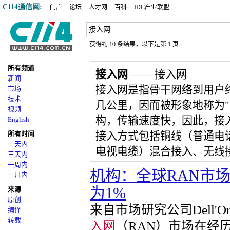
C114通信网:
门户
-
论坛
-
人才网
-
百科
-
IDC产业联盟
获得约 10 条结果，以下是第 1 页
所有频道
接入网
—— 接入网
新闻
接入网是指骨干网络到用户
市场
技术
几公里，因而被形象地称为
视频
构，传输速度快，因此，接
English
所有时间
接入方式包括铜线（普通电
一天内
电视电缆）混合接入、无线
三天内
一周内
机构：全球RAN市场
一月内
为1%
来源
原创
来自市场研究公司Dell'O
编译
转载
入网
（RAN）市场在经