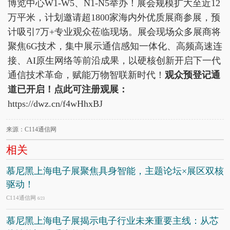
博览中心W1-W5、N1-N5举办！展会规模扩大至近12
万平米，计划邀请超1800家海内外优质展商参展，预
计吸引7万+专业观众莅临现场。展会现场众多展商将
聚焦6G技术，集中展示通信感知一体化、高频高速连
接、AI原生网络等前沿成果，以硬核创新开启下一代
通信技术革命，赋能万物智联新时代！
观众预登记通
道已开启！点此可注册观展：
https://dwz.cn/f4wHhxBJ
来源：C114通信网
相关
慕尼黑上海电子展聚焦具身智能，主题论坛×展区双核
驱动！
C114通信网
6/23
慕尼黑上海电子展揭示电子行业未来重要主线：从芯