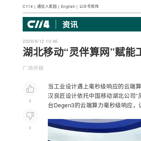
C114
|
通信人家园
|
English
|
公众号矩阵
资讯
2026/6/12 10:46
湖北移动“灵伴算网”赋能
厂商供稿
当工业设计遇上毫秒级响应的云端算
汉良匠设计依托
中国移动
湖北公司“
0
台Degen3的云端算力毫秒级响应，
0