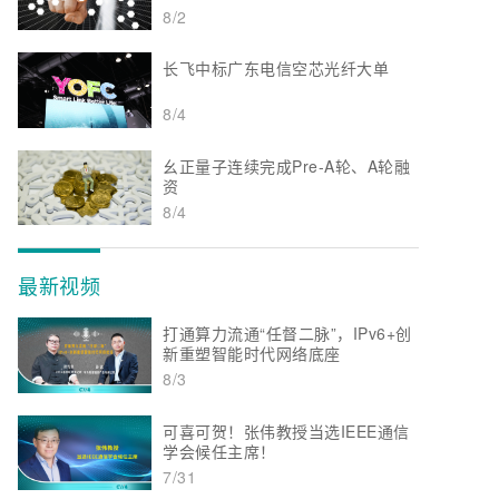
8/2
长飞中标广东电信空芯光纤大单
8/4
幺正量子连续完成Pre-A轮、A轮融
资
8/4
最新视频
打通算力流通“任督二脉”，IPv6+创
新重塑智能时代网络底座
8/3
可喜可贺！张伟教授当选IEEE通信
学会候任主席！
7/31