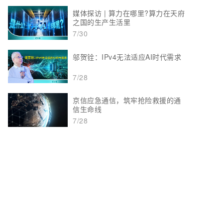
媒体探访 | 算力在哪里?算力在天府
之国的生产生活里
7/30
邬贺铨：IPv4无法适应AI时代需求
7/28
京信应急通信，筑牢抢险救援的通
信生命线
7/28