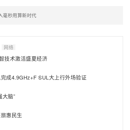
迈入毫秒用算新时代
网络
数智技术激活盛夏经济
4.9GHz+F SUL大上行外场验证
强大脑”
兴旅惠民生