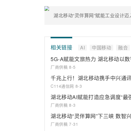
湖北移动“灵伴算网”赋能工业设计
相关链接
AI
中国移动
融合
5G-A赋能文旅热力 湖北移动以
厂商供稿
8-5
千兆上行！湖北移动携手中兴通讯完成
C114通信网
8-3
湖北移动AI赋能打造应急调度“最
厂商供稿
8-3
湖北移动“灵伴算网”下三峡 数智
厂商供稿
7-31