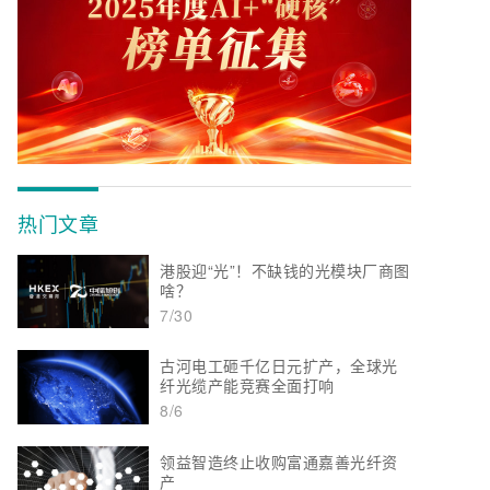
热门文章
港股迎“光”！不缺钱的光模块厂商图
啥？
7/30
古河电工砸千亿日元扩产，全球光
纤光缆产能竞赛全面打响
8/6
领益智造终止收购富通嘉善光纤资
产