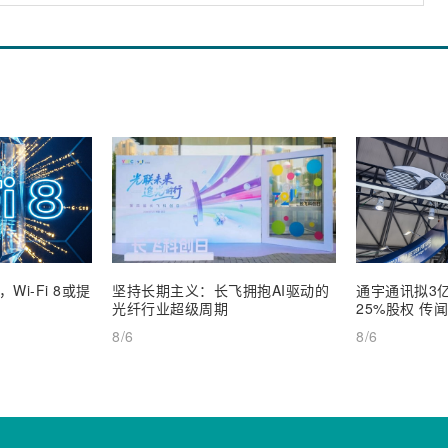
i-Fi 8或提
坚持长期主义：长飞拥抱AI驱动的
通宇通讯拟3
光纤行业超级周期
25%股权 传
8/6
8/6