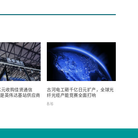
亿元收购佳贤通信
古河电工砸千亿日元扩产，全球光
尊界V8
闻是英伟达基站供应商
纤光缆产能竞赛全面打响
发起百万
元起
8/6
8/5