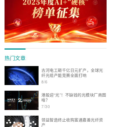
热门文章
古河电工砸千亿日元扩产，全球光
纤光缆产能竞赛全面打响
8/6
港股迎“光”！不缺钱的光模块厂商图
啥？
7/30
领益智造终止收购富通嘉善光纤资
产