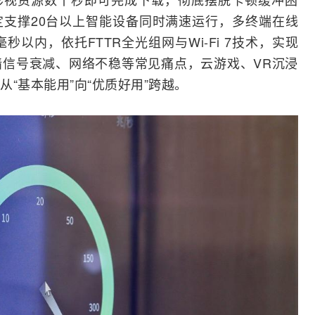
支撑20台以上智能设备同时满速运行，多终端在线
毫秒以内，依托
FTTR
全光组网与
Wi-Fi
7技术，实现
信号衰减、网络不稳等常见痛点，云游戏、VR沉浸
“基本能用”向“优质好用”跨越。