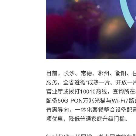
目前，长沙、常德、郴州、衡阳、
服务，全省遵循“成熟一片、开放一
营业厅或拨打10010热线，查询
配备50G
PON
万兆
光猫
与Wi-Fi7
路
普惠导向，一体化套餐
整合
设备配
项优惠，降低普通家庭升级门槛。