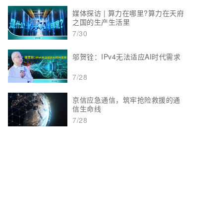
媒体探访 | 算力在哪里?算力在天府
之国的生产生活里
7/30
邬贺铨：IPv4无法适应AI时代需求
7/28
京信应急通信，筑牢抢险救援的通
信生命线
7/28