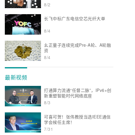
8/2
长飞中标广东电信空芯光纤大单
8/4
幺正量子连续完成Pre-A轮、A轮融
资
8/4
最新视频
打通算力流通“任督二脉”，IPv6+创
新重塑智能时代网络底座
8/3
可喜可贺！张伟教授当选IEEE通信
学会候任主席！
7/31