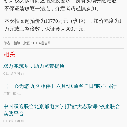
价则视为认可前述情况及要求。所有实物分散堆放，
不保证能够逐一清点，介意者请谨慎参加。
本次拍卖起拍价为10770万元（含税），加价幅度为1
万元或其整倍数，保证金为300万元。
作者：颜翊 来源：C114通信网
相关
双万兆筑基，助力宽带提质
C114通信网
8/4
【一心为您 九久相伴】六月“联通客户日”暖心同行
厂商供稿
7/16
中国联通联合北京邮电大学打造“大思政课”校企联合
实践平台
C114通信网
7/8