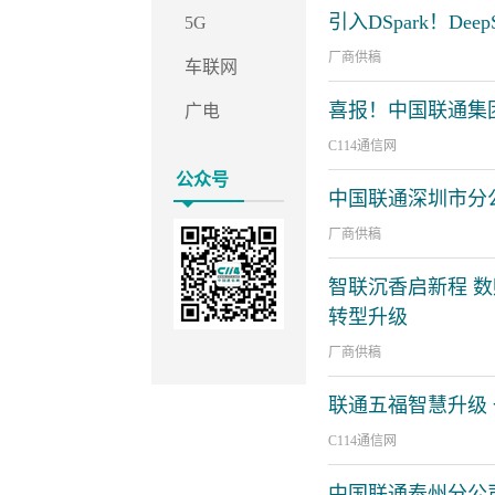
引入DSpark！De
5G
厂商供稿
车联网
喜报！中国联通集
广电
C114通信网
公众号
中国联通深圳市分
厂商供稿
智联沉香启新程 
转型升级
厂商供稿
联通五福智慧升级
C114通信网
中国联通泰州分公