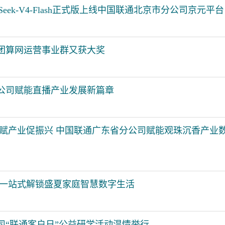
epSeek-V4-Flash正式版上线中国联通北京市分公司京元平台
团算网运营事业群又获大奖
公司赋能直播产业发展新篇章
数赋产业促振兴 中国联通广东省分公司赋能观珠沉香产业
 一站式解锁盛夏家庭智慧数字生活
司“联通客户日”公益研学活动温情举行