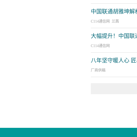
中国联通胡雅坤解
C114通信网 兰茜
大幅提升！中国联
C114通信网
八年坚守暖人心 
厂商供稿