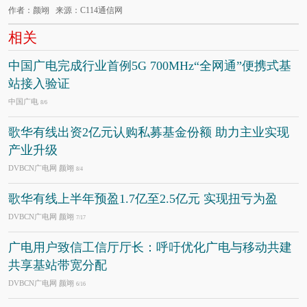
作者：颜翊 来源：C114通信网
相关
中国广电完成行业首例5G 700MHz“全网通”便携式基
站接入验证
中国广电
8/6
歌华有线出资2亿元认购私募基金份额 助力主业实现
产业升级
DVBCN广电网 颜翊
8/4
歌华有线上半年预盈1.7亿至2.5亿元 实现扭亏为盈
DVBCN广电网 颜翊
7/17
广电用户致信工信厅厅长：呼吁优化广电与移动共建
共享基站带宽分配
DVBCN广电网 颜翊
6/16