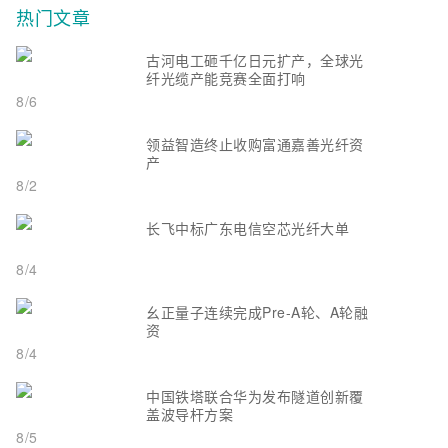
热门文章
古河电工砸千亿日元扩产，全球光
纤光缆产能竞赛全面打响
8/6
领益智造终止收购富通嘉善光纤资
产
8/2
长飞中标广东电信空芯光纤大单
8/4
幺正量子连续完成Pre-A轮、A轮融
资
8/4
中国铁塔联合华为发布隧道创新覆
盖波导杆方案
8/5