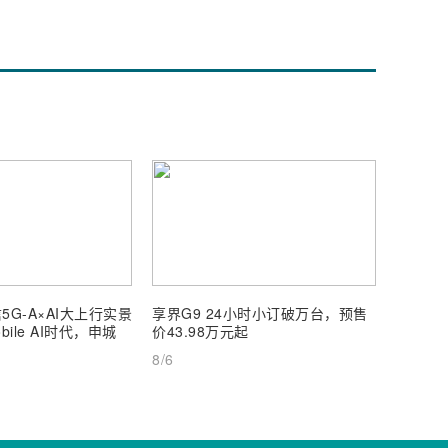
5G-A×AI大上行实景
享界G9 24小时小订破万台，预售
【深度
ile AI时代，申城
价43.98万元起
AI Inf
8/6
8/6