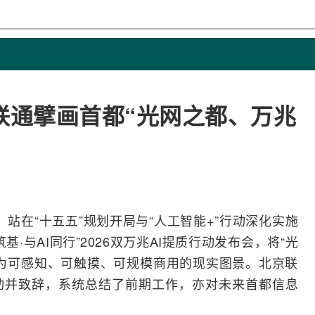
联通擘画首都“光网之都、万兆
牧）站在“十五五”规划开局与“
人工智能
+”行动深化实施
筑基·与
AI
同行”2026双万兆AI提质行动发布会，将“光
为可感知、可触摸、可规模商用的现实图景。北京联
动并致辞，系统总结了前期工作，亦对未来首都信息