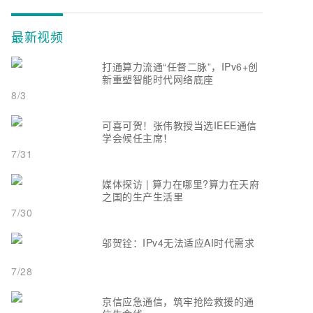
最新视频
打通算力流通“任督二脉”，IPv6+创
新重塑智能时代网络底座
8/3
可喜可贺！张伟教授当选IEEE通信
学会候任主席！
7/31
媒体探访 | 算力在哪里?算力在天府
之国的生产生活里
7/30
邬贺铨：IPv4无法适应AI时代需求
7/28
京信应急通信，筑牢抢险救援的通