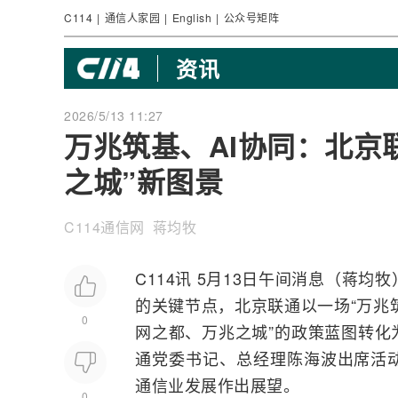
C114
|
通信人家园
|
English
|
公众号矩阵
资讯
2026/5/13 11:27
万兆筑基、AI协同：北京
之城”新图景
C114通信网 蒋均牧
C114讯 5月13日午间消息（蒋均
的关键节点，
北京联通
以一场“万兆
0
网之都、万兆之城”的政策蓝图转化
通党委书记、总经理陈海波出席活
通信业发展作出展望。
0