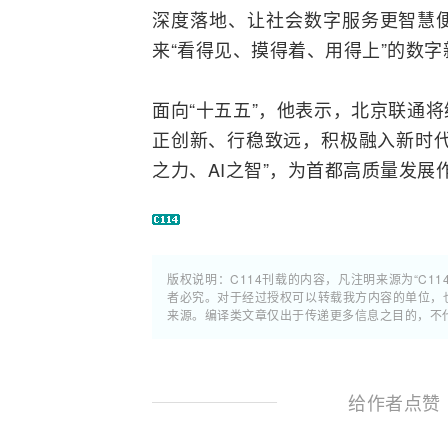
深度落地、让社会数字服务更智慧
来“看得见、摸得着、用得上”的数字
面向“十五五”，他表示，北京联通
正创新、行稳致远，积极融入新时代
之力、AI之智”，为首都高质量发展
版权说明：C114刊载的内容，凡注明来源为“C11
者必究。对于经过授权可以转载我方内容的单位，
来源。编译类文章仅出于传递更多信息之目的，不
给作者点赞