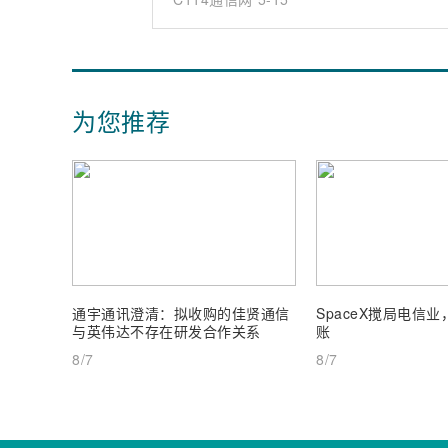
为您推荐
通宇通讯澄清：拟收购的佳贤通信
SpaceX搅局电信
与英伟达不存在研发合作关系
账
8/7
8/7