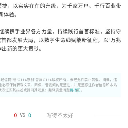
便捷，以实实在在的升级，为千家万户、千行百业带
新体验。
将继续携手业界各方力量，持续践行首善标准，坚持守
首都发展大局，以数字生命线赋能新征程，以“万兆
作出新的更大贡献。
4通信网”或“C114原创”皆属C114版权所有，未经允许禁止转载、摘编，违
也必须保持转载文章、图像、音视频的完整性，并完整标注作者信息和本站
代表证实其描述或赞同其观点；翻译质量问题
请指正
。
0
0
写得不太好
VS