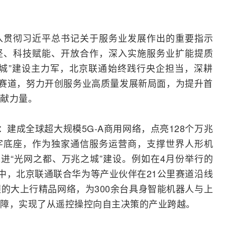
入贯彻习近平总书记关于服务业发展作出的重要指示
坚、科技赋能、开放合作，深入实施服务业扩能提质
城”建设主力军，北京联通始终践行央企担当，深耕
心赛道，努力开创服务业高质量发展新局面，为提升首
献力量。
线：建成全球超大规模
5G-A
商用
网络
，点亮128个万兆
字底座，作为独家通信服务
运营商
，支撑世界人形机
推进“光网之都、万兆之城”建设。例如在4月份举行的
事中，北京联通联合
华为
等产业伙伴在21公里赛道沿线
的大上行精品网络，为300余台
具身智能
机器人与上
障，实现了从遥控操控向自主决策的产业跨越。