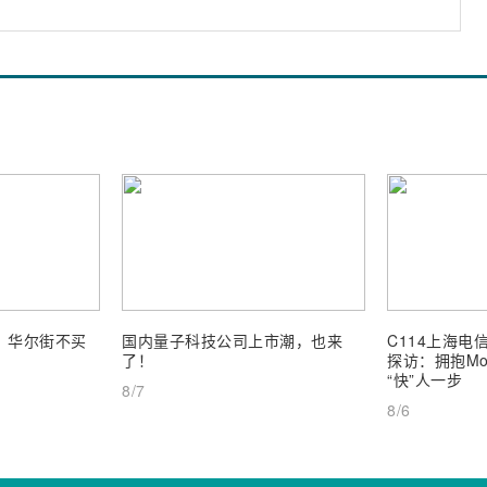
业，华尔街不买
国内量子科技公司上市潮，也来
C114上海电信
了！
探访：拥抱Mob
“快”人一步
8/7
8/6